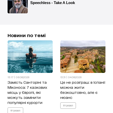
Новини по темі
15:17 | 06.08.2026
13:31 | 04.08.2026
Замість Санторіні та
Це не розіграш: в Іспанії
Міконоса: 7 казкових
можна жити
місць у Європі, які
безкоштовно, але є
можуть замінити
нюанс
популярні курорти
#тревел
#тревел