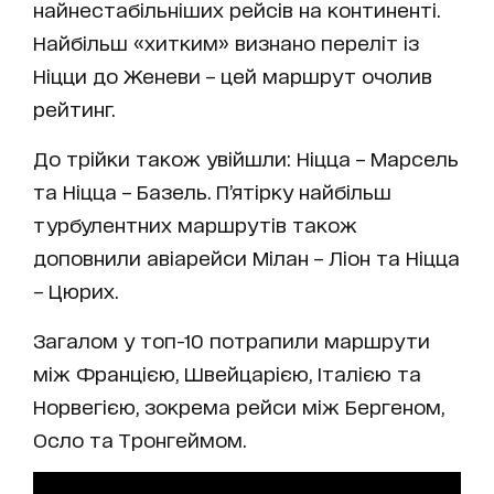
найнестабільніших рейсів на континенті.
Найбільш «хитким» визнано переліт із
Ніцци до Женеви – цей маршрут очолив
рейтинг.
До трійки також увійшли: Ніцца – Марсель
та Ніцца – Базель. П’ятірку найбільш
турбулентних маршрутів також
доповнили авіарейси Мілан – Ліон та Ніцца
– Цюрих.
Загалом у топ-10 потрапили маршрути
між Францією, Швейцарією, Італією та
Норвегією, зокрема рейси між Бергеном,
Осло та Тронгеймом.