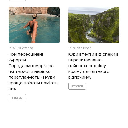
17:54 | 29.07.2026
15:13 | 23.07.2026
Три переоцінені
Куди втекти від спеки в
курорти
Європі: названо
Середземномор’я, за
найпрохолоднішу
які туристи нерідко
країну для літнього
переплачують - і куди
відпочинку
краще поїхати замість
#тревел
них
#тревел