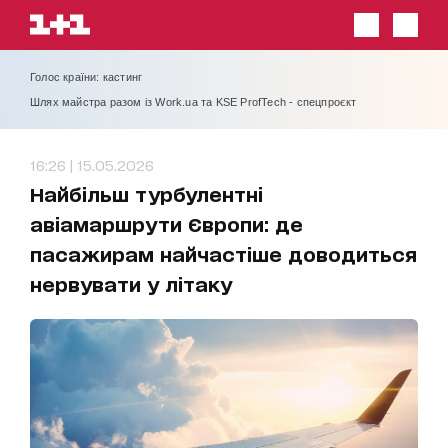
Голос країни: кастинг
Шлях майстра разом із Work.ua та KSE ProfTech - спецпроєкт
16:26 | 15.05.2026
Найбільш турбулентні
авіамаршрути Європи: де
пасажирам найчастіше доводиться
нервувати у літаку