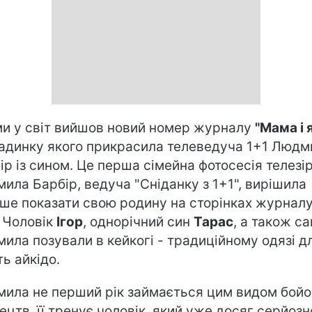
и у світ вийшов новий номер журналу
"Мама і 
адинку якого прикрасила телеведуча 1+1 Людм
ір із сином. Це перша сімейна фотосесія телезір
ила Барбір, ведуча "Сніданку з 1+1", вирішила
ше показати свою родину на сторінках журналу
 Чоловік
Ігор
, однорічний син
Тарас
, а також с
ила позували в кейкогі - традиційному одязі д
ть айкідо.
ила не перший рік займається цим видом бойо
ецтв, її тренує чоловік, який уже досяг серйозн