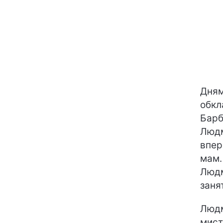
Дням
обкл
Барб
Людм
впер
мам.
Людм
заня
Людм
мист