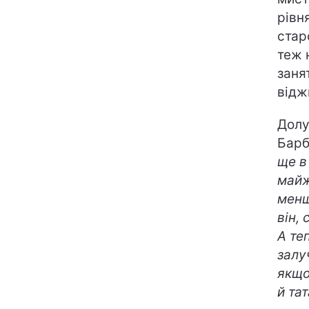
рівн
стар
теж 
заня
відж
Долу
Барб
ще в
майж
менш
він,
А те
залу
якщо
й тат