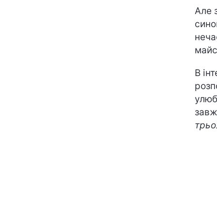
Але 
сино
неча
майс
В ін
розп
улюбл
завж
трьо