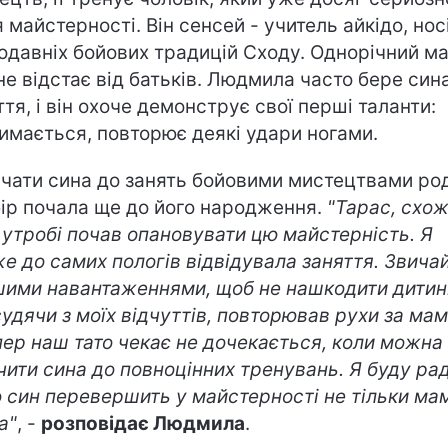
я майстерності. Він сенсей - учитель айкідо, нос
одавніх бойових традицій Сходу. Однорічний м
не відстає від батьків. Людмила часто бере син
ття, і він охоче демонструє свої перші таланти:
имається, повторює деякі удари ногами.
чати сина до занять бойовими мистецтвами ро
ір почала ще до його народження.
"Тарас, схож
 утробі почав опановувати цю майстерність. Я
е до самих пологів відвідувала заняття. Звичай
ими навантаженнями, щоб не нашкодити дитині
 судячи з моїх відчуттів, повторював рухи за ма
пер наш тато чекає не дочекається, коли можна
чити сина до повноцінних тренувань. Я буду рад
 син перевершить у майстерності не тільки мам
а"
, -
розповідає Людмила
.