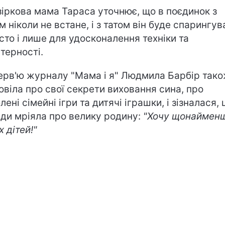
зіркова мама Тараса уточнює, що в поєдинок з
м ніколи не встане, і з татом він буде спарингув
сто і лише для удосконалення техніки та
терності.
терв'ю журналу "Мама і я" Людмила Барбір так
овіла про свої секрети виховання сина, про
ені сімейні ігри та дитячі іграшки, і зізналася,
ди мріяла про велику родину:
"Хочу щонаймен
х дітей!"