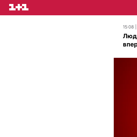
15:08 
Людм
впер