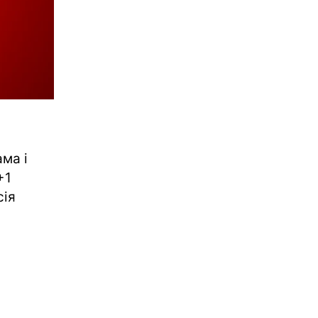
ма і
+1
сія