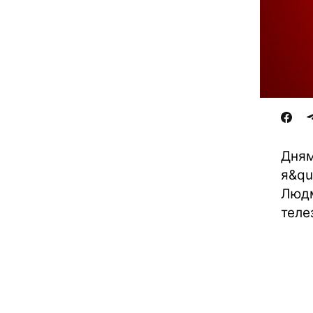
Дням
я&qu
Людм
теле