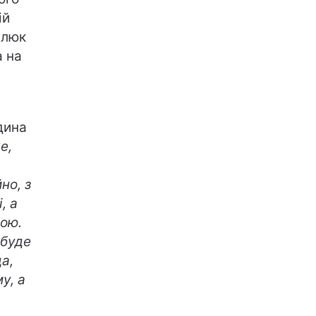
ій
алюк
а на
дина
е,
но, з
, а
мою.
 буде
а,
у, а