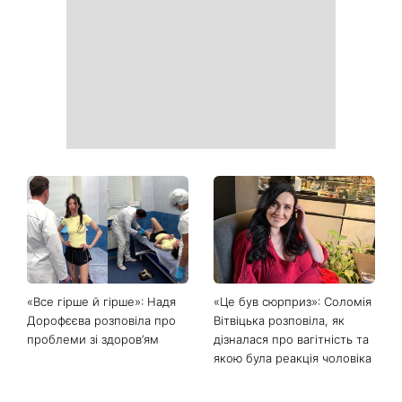
«Все гірше й гірше»: Надя
«Це був сюрприз»: Соломія
Дорофєєва розповіла про
Вітвіцька розповіла, як
проблеми зі здоров’ям
дізналася про вагітність та
якою була реакція чоловіка