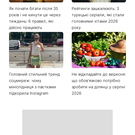
Як почати бігати після 35
Рейтинги зашкалюють: 3
років і не кинути це через
турецькі серіали, які стали
тиждень: 6 правил, які
головними хітами 2026
дійсно працюють
року
Головний стильний тренд
Не відкладайте до вересня:
соцмереж: чому
що обов'язково потрібно
мініспідниця з паєтками
зробити на ділянці у серпні
підкорила Instagram
2026