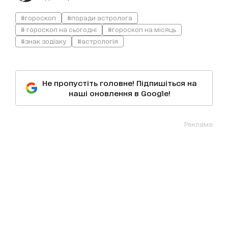
#гороскоп
#поради астролога
# гороскоп на сьогодні
#гороскоп на місяць
#знак зодіаку
#астрологія
Не пропустіть головне! Підпишіться на
наші оновлення в Google!
Реклама