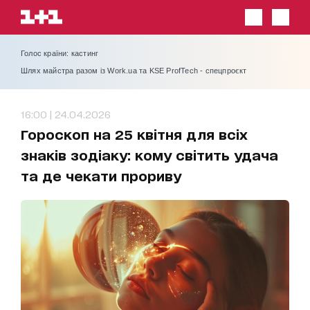
Голос країни: кастинг
Шлях майстра разом із Work.ua та KSE ProfTech - спецпроєкт
16:00 | 24.04.2026
Гороскоп на 25 квітня для всіх
знаків зодіаку: кому світить удача
та де чекати прориву