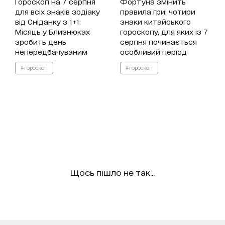
Гороскоп на 7 серпня
Фортуна змінить
для всіх знаків зодіаку
правила гри: чотири
від Сніданку з 1+1:
знаки китайського
Місяць у Близнюках
гороскопу, для яких із 7
зробить день
серпня починається
непередбачуваним
особливий період
#гороскоп
#гороскоп
Щось пішло не так...