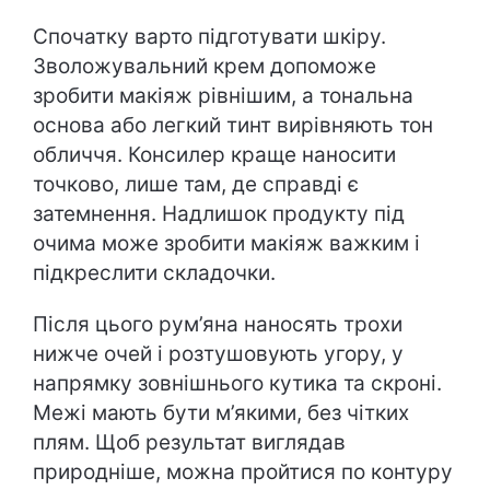
Спочатку варто підготувати шкіру.
Зволожувальний крем допоможе
зробити макіяж рівнішим, а тональна
основа або легкий тинт вирівняють тон
обличчя. Консилер краще наносити
точково, лише там, де справді є
затемнення. Надлишок продукту під
очима може зробити макіяж важким і
підкреслити складочки.
Після цього рум’яна наносять трохи
нижче очей і розтушовують угору, у
напрямку зовнішнього кутика та скроні.
Межі мають бути м’якими, без чітких
плям. Щоб результат виглядав
природніше, можна пройтися по контуру