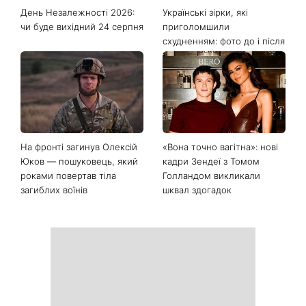
День Незалежності 2026:
Українські зірки, які
чи буде вихідний 24 серпня
приголомшили
схудненням: фото до і після
На фронті загинув Олексій
«Вона точно вагітна»: нові
Юков — пошуковець, який
кадри Зендеї з Томом
роками повертав тіла
Голландом викликали
загиблих воїнів
шквал здогадок