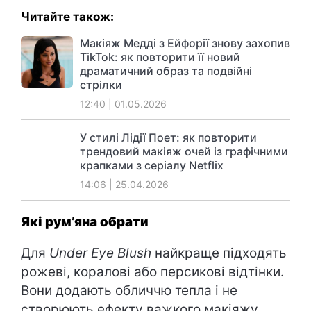
Читайте також:
Макіяж Медді з Ейфорії знову захопив
TikTok: як повторити її новий
драматичний образ та подвійні
стрілки
12:40 | 01.05.2026
У стилі Лідії Поет: як повторити
трендовий макіяж очей із графічними
крапками з серіалу Netflix
14:06 | 25.04.2026
Які рум’яна обрати
Для
Under Eye Blush
найкраще підходять
рожеві, коралові або персикові відтінки.
Вони додають обличчю тепла і не
створюють ефекту важкого макіяжу.