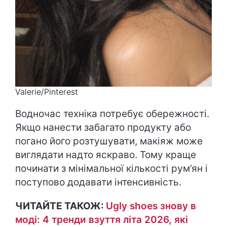
Valerie/Pinterest
Водночас техніка потребує обережності.
Якщо нанести забагато продукту або
погано його розтушувати, макіяж може
виглядати надто яскраво. Тому краще
починати з мінімальної кількості рум’ян і
поступово додавати інтенсивність.
ЧИТАЙТЕ ТАКОЖ:
Ugly shoes знову в
моді: 4 тренди взуття літа 2026, які