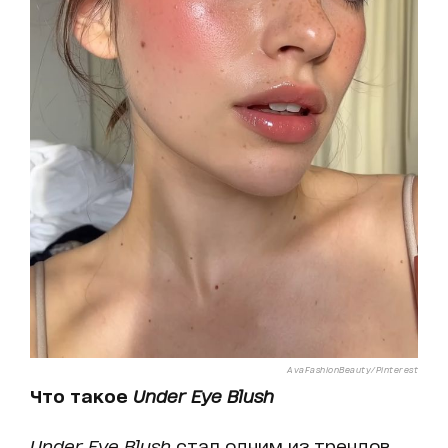
AvaFashionBeauty/Pinterest
Что такое
Under Eye Blush
Under Eye Blush
стал одним из трендов