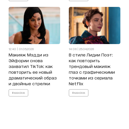
12:40 | 01.05.2026
14:06 | 25.04.2026
Макияж Мэдди из
В стиле Лидии Поэт:
Эйфории снова
как повторить
захватил TikTok: как
трендовый макияж
повторить ее новый
глаз с графическими
драматический образ
точками из сериала
и двойные стрелки
Netflix
#макіяж
#макіяж