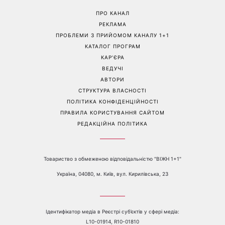
«Все гірше й гірше»: Надя
«Це був сюрприз»: Соломія
Дорофєєва розповіла про
Вітвіцька розповіла, як
проблеми зі здоров’ям
дізналася про вагітність та
якою була реакція чоловіка
Перейти на повну версію сайту
Контакти:
е-mail:
media@1plus1.tv
Телефон:
+38 044 490 01 01