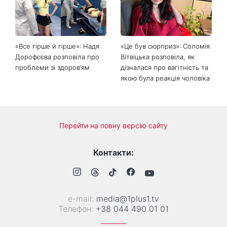
соцмереж: чому
що обов'язково потрібно
мініспідниця з паєтками
зробити на ділянці у серпні
підкорила Instagram
2026