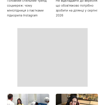
Останні новини
Як почати бігати після 35
Рейтинги зашкалюють: 3
років і не кинути це через
турецькі серіали, які стали
тиждень: 6 правил, які
головними хітами 2026
дійсно працюють
року
Головний стильний тренд
Не відкладайте до вересня: