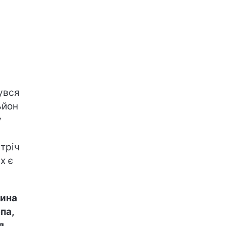
бувся
ьйон
у
тріч
х є
ина
па,
я