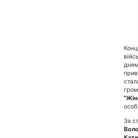
Конц
війс
дням
прив
стал
гром
"Жін
особ
За с
Воло
Кате