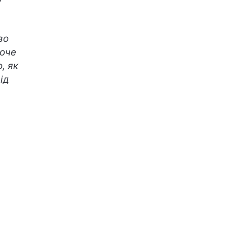
во
хоче
, як
ід