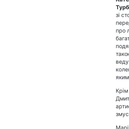
Турб
зі с
пере
про 
бага
подя
тако
веду
коле
яким
Крім
Дмит
арти
змус
Марі