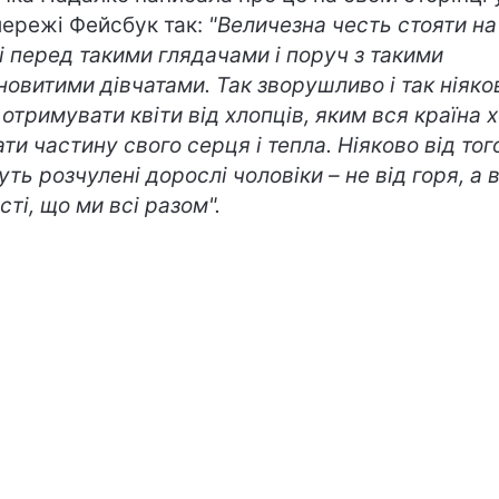
ережі Фейсбук так:
"
Величезна честь стояти на
і перед такими глядачами і поруч з такими
новитими дівчатами. Так зворушливо і так ніяко
 отримувати квіти від хлопців, яким вся країна 
ати частину свого серця і тепла. Ніяково від того
уть розчулені дорослі чоловіки – не від горя, а в
сті, що ми всі разом
"
.