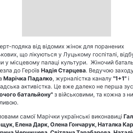
ерт-подяка від відомих жінок для поранених
ькових, що лікуються у Луцькому госпіталі, від
и у місцевому палаці культури. Жіночий батал
езла до Героїв
Надія Старцева
.
Ведучою заход
а
Марічка Падалко
, журналістка каналу
"1+1"
і
адська активістка. Це вже далеко не перша зус
очого батальйону"
з військовими, та кожна з ни
ливою.
ловами самої Марічки українські виконавиці
Гал
щук, Елена Дарк, Олена Гончарук, Наталка Кар
рина Чернишева, Світлана Тарабарова, Наталі