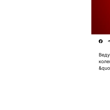
Веду
коле
&quo