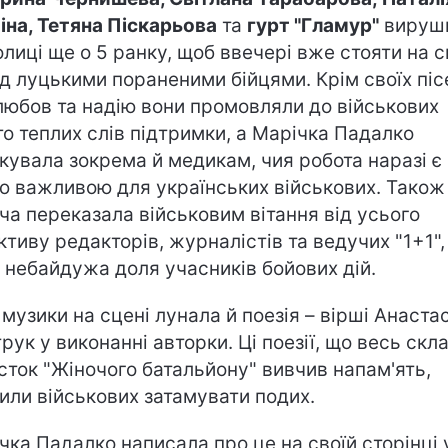
іна, Тетяна Піскарьова
та
гурт "Гламур"
вируш
толиці ще о 5 ранку, щоб ввечері вже стояти на с
д луцькими пораненими бійцями. Крім своїх піс
любов та надію вони промовляли до військових
то теплих слів підтримки, а Марічка Падалко
кувала зокрема й медикам, чия робота наразі є
ю важливою для українських військових. Також
ча переказала військовим вітання від усього
ктиву редакторів, журналістів та ведучих "1+1",
 небайдужа доля учасників бойових дій.
 музики на сцені лунала й поезія – вірші Анастас
рук у виконанні авторки. Ці поезії, що весь скл
сток "Жіночого батальйону" вивчив напам'ять,
или військових затамувати подих.
чка Падалко написала про це на своїй сторінці 