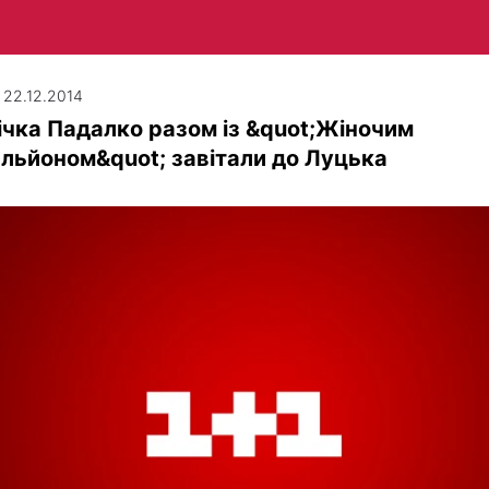
| 22.12.2014
чка Падалко разом із &quot;Жіночим
льйоном&quot; завітали до Луцька