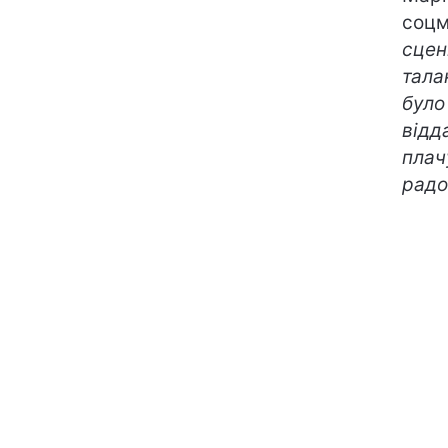
соцм
сцен
тала
було
відд
плач
радо