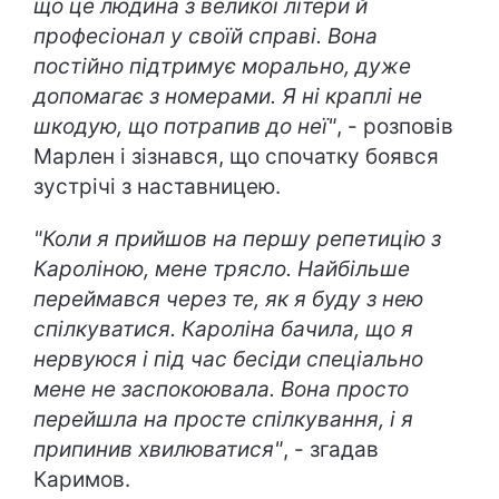
що це людина з великої літери й
професіонал у своїй справі. Вона
постійно підтримує морально, дуже
допомагає з номерами. Я ні краплі не
шкодую, що потрапив до неї"
, - розповів
Марлен і зізнався, що спочатку боявся
зустрічі з наставницею.
"Коли я прийшов на першу репетицію з
Кароліною, мене трясло. Найбільше
переймався через те, як я буду з нею
спілкуватися. Кароліна бачила, що я
нервуюся і під час бесіди спеціально
мене не заспокоювала. Вона просто
перейшла на просте спілкування, і я
припинив хвилюватися"
, - згадав
Каримов.