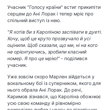
Учасник "Голосу країни" встиг прикипіти
серцем до Ані Лорак і тепер мріє про
спільний виступ із нею.
"Я хотів би з Кароліною заспівати в дуеті.
Хочу, щоб це круто прозвучало й усі
оцінили. Щоб сказали, що ми, ні на кого
не орієнтуючись, зробили класний
номер. Я про це мрію!"
- поділився
учасник.
Уже зовсім скоро Марлен зійдеться у
вокальному бої із суперником, якого для
нього обрала Ані Лорак. До речі,
Каримов зізнався, що Кароліна обожнює
усю свою команду й рівномірно
розподіляє любов і увагу до підопічних.