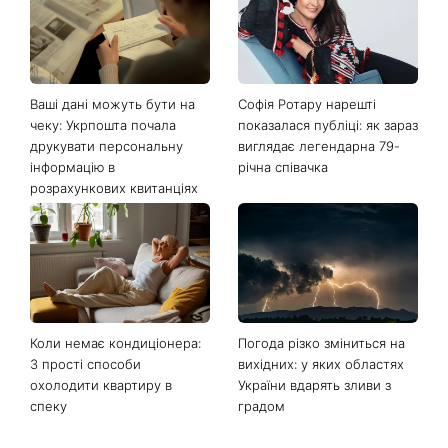
Ваші дані можуть бути на
Софія Ротару нарешті
чеку: Укрпошта почала
показалася публіці: як зараз
друкувати персональну
виглядає легендарна 79-
інформацію в
річна співачка
розрахункових квитанціях
Коли немає кондиціонера:
Погода різко зміниться на
3 прості способи
вихідних: у яких областях
охолодити квартиру в
України вдарять зливи з
спеку
градом