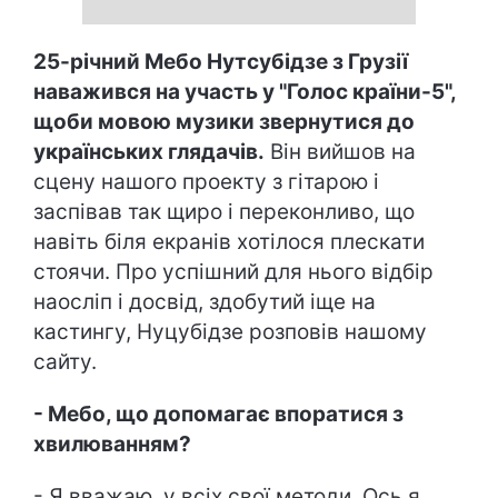
25-річний Мебо Нутсубідзе з Грузії
наважився на участь у "Голос країни-5",
щоби мовою музики звернутися до
українських глядачів.
Він вийшов на
сцену нашого проекту з гітарою і
заспівав так щиро і переконливо, що
навіть біля екранів хотілося плескати
стоячи. Про успішний для нього відбір
наосліп і досвід, здобутий іще на
кастингу, Нуцубідзе розповів нашому
сайту.
- Мебо, що допомагає впоратися з
хвилюванням?
- Я вважаю, у всіх свої методи. Ось я