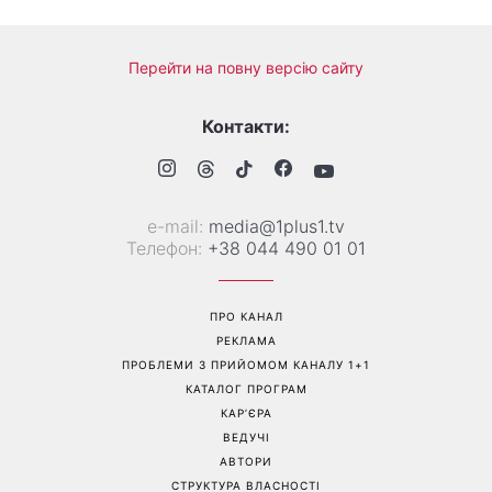
наймодніших кольорів
Валентина Хамайко
манікюру, які варто
розповіла про собаку,
спробувати вже зараз
якого прихистила на
початку повномасштабної
війни
Перейти на повну версію сайту
Контакти:
е-mail:
media@1plus1.tv
Телефон:
+38 044 490 01 01
ПРО КАНАЛ
РЕКЛАМА