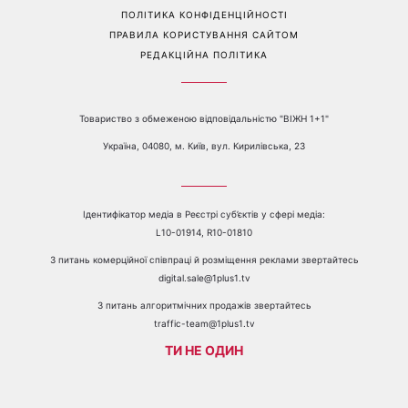
ПРОБЛЕМИ З ПРИЙОМОМ КАНАЛУ 1+1
КАТАЛОГ ПРОГРАМ
КАР’ЄРА
ВЕДУЧІ
АВТОРИ
СТРУКТУРА ВЛАСНОСТІ
ПОЛІТИКА КОНФІДЕНЦІЙНОСТІ
ПРАВИЛА КОРИСТУВАННЯ САЙТОМ
РЕДАКЦІЙНА ПОЛІТИКА
Товариство з обмеженою відповідальністю "ВІЖН 1+1"
Україна, 04080, м. Київ, вул. Кирилівська, 23
Ідентифікатор медіа в Реєстрі суб’єктів у сфері медіа:
L10-01914, R10-01810
З питань комерційної співпраці й розміщення реклами звертайтесь
digital.sale@1plus1.tv