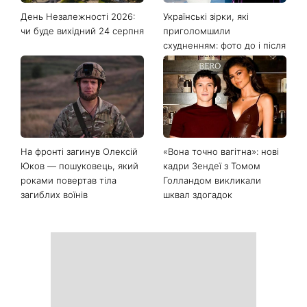
День Незалежності 2026:
Українські зірки, які
чи буде вихідний 24 серпня
приголомшили
схудненням: фото до і після
На фронті загинув Олексій
«Вона точно вагітна»: нові
Юков — пошуковець, який
кадри Зендеї з Томом
роками повертав тіла
Голландом викликали
загиблих воїнів
шквал здогадок