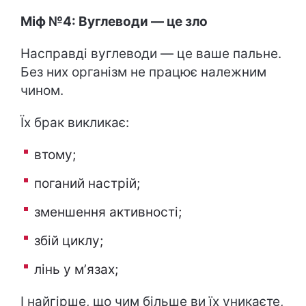
Міф №4: Вуглеводи — це зло
Насправді вуглеводи — це ваше пальне.
Без них організм не працює належним
чином.
Їх брак викликає:
втому;
поганий настрій;
зменшення активності;
збій циклу;
лінь у мʼязах;
І найгірше, що чим більше ви їх уникаєте,