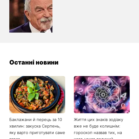
Останні новини
Баклажани й перець за 10
Життя цих знаків зодіаку
хвилин: закуска Серпень,
вже не буде колишнім:
яку варто приготувати саме
гороскоп назвав тих, на
зараз
кого чекає великий