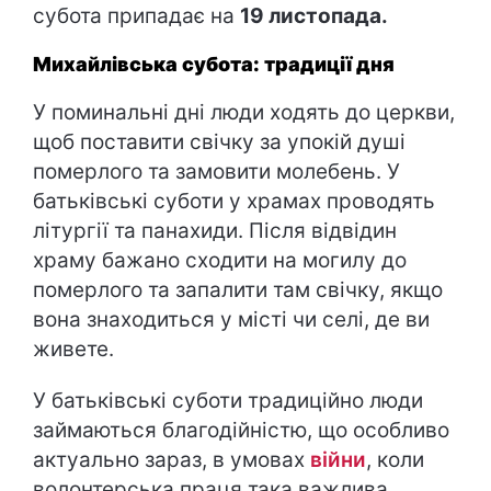
субота припадає на
19 листопада.
Михайлівська субота: традиції дня
У поминальні дні люди ходять до церкви,
щоб поставити свічку за упокій душі
померлого та замовити молебень. У
батьківські суботи у храмах проводять
літургії та панахиди. Після відвідин
храму бажано сходити на могилу до
померлого та запалити там свічку, якщо
вона знаходиться у місті чи селі, де ви
живете.
У батьківські суботи традиційно люди
займаються благодійністю, що особливо
актуально зараз, в умовах
війни
, коли
волонтерська праця така важлива.