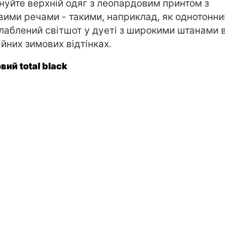
нуйте верхній одяг з леопардовим принтом з
вими речами - такими, наприклад, як однотонни
лаблений світшот у дуеті з широкими штанами 
ійних зимових відтінках.
вий total black