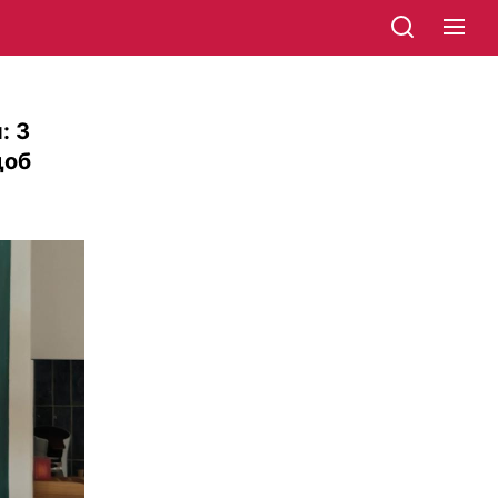
: 3
щоб