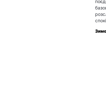
поєд
базо
розс
спок
Зимо