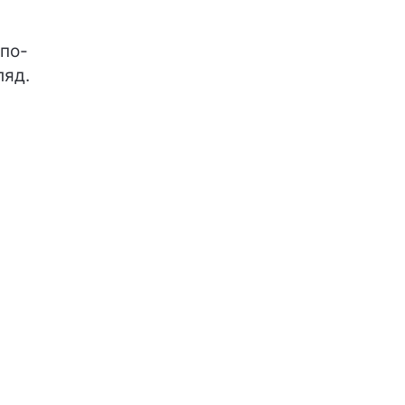
 по-
ляд.