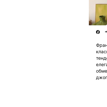
Фран
клас
тенд
елег
обме
джог