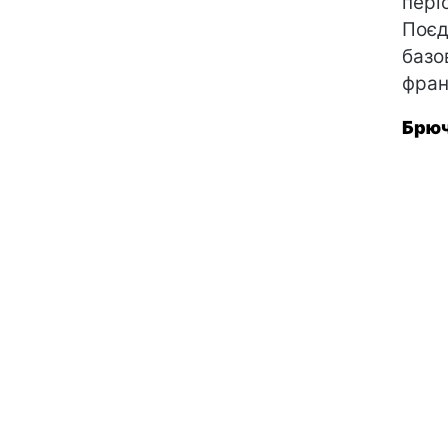
пері
Поєд
базо
фран
Брюч