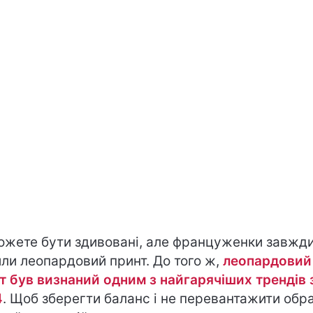
ожете бути здивовані, але француженки завжд
ли леопардовий принт. До того ж,
леопардовий
т був визнаний одним з найгарячіших трендів
4
. Щоб зберегти баланс і не перевантажити обра