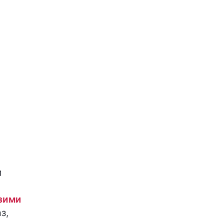
и
 зими
з,