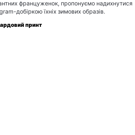
антних француженок, пропонуємо надихнутися
agram-добіркою їхніх зимових образів.
ардовий принт