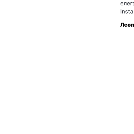
елег
Inst
Леоп