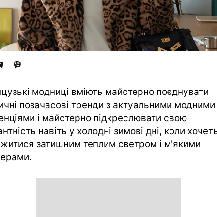
цузькі модниці вміють майстерно поєднувати
ичні позачасові тренди з актуальними модними
енціями і майстерно підкреслювати свою
антність навіть у холодні зимові дні, коли хочет
житися затишним теплим светром і м'якими
ерами.