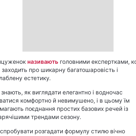
нцуженок
називають
головними експертками, к
 заходить про шикарну багатошаровість і
лаблену естетику.
 знають, як виглядати елегантно і водночас
ватися комфортно й невимушено, і в цьому їм
магають поєднання простих базових речей із
арячішими трендами сезону.
спробувати розгадати формулу стилю вічно