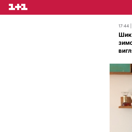
17:44 
Шика
зимо
вигл