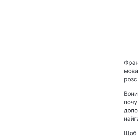
Фра
мова
розс
Вони
почу
допо
найг
Щоб 