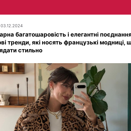
| 03.12.2024
рна багатошаровість і елегантні поєднання
ві тренди, які носять французькі модниці, 
ядати стильно