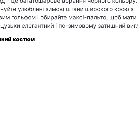
од – це багатошарове вбрання чорного кольору.
нуйте улюблені зимові штани широкого крою з
вим гольфом і обирайте максі-пальто, щоб мати
цузьки елегантний і по-зимовому затишний виг
ний костюм