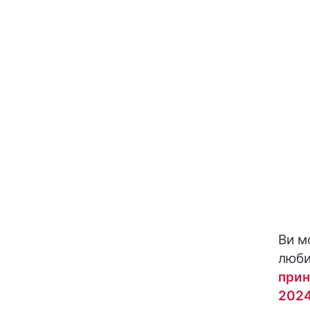
Ви м
люби
прин
202