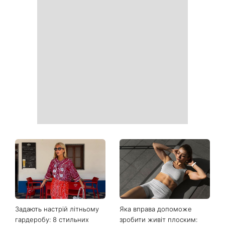
«На фото хімії більше, ніж у
Ідеальні сусіди чи
таблиці Менделєєва»: нові
небезпечні злочинці: на 1+1
кадри зі зйомок третього
Україна покажуть новий
сезону Парочки слідчих
серіал Сплетені
розбурхали Мережу
таємницею Гросс-Пойнт