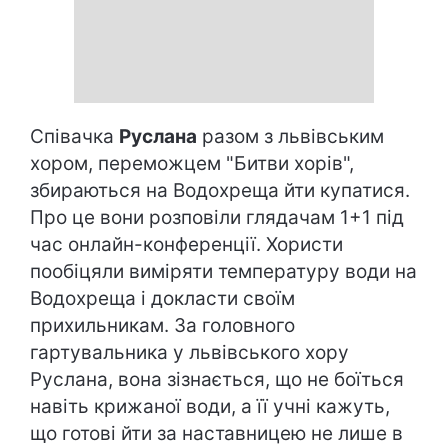
Співачка
Руслана
разом з львівським
хором, переможцем "Битви хорів",
збираються на Водохреща йти купатися.
Про це вони розповіли глядачам 1+1 під
час онлайн-конференції. Хористи
пообіцяли виміряти температуру води на
Водохреща і докласти своїм
прихильникам. За головного
гартувальника у львівського хору
Руслана, вона зізнається, що не боїться
навіть крижаної води, а її учні кажуть,
що готові йти за наставницею не лише в