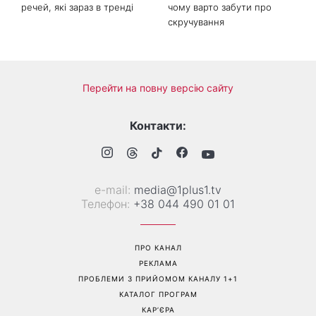
Задають настрій літньому
Яка вправа допоможе
гардеробу: 8 стильних
зробити живіт плоским:
речей, які зараз в тренді
чому варто забути про
скручування
Перейти на повну версію сайту
Контакти: