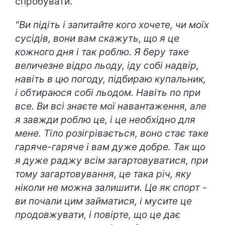
спробувати.
"Ви підіть і запитайте кого хочете, чи моїх
сусідів, вони вам скажуть, що я це
кожного дня і так роблю. Я беру таке
величезне відро льоду, іду собі надвір,
навіть в цю погоду, підбираю купальник,
і обтираюся собі льодом. Навіть по при
все. Ви всі знаєте мої навантаження, але
я завжди роблю це, і це необхідно для
мене. Тіло розігрівається, воно стає таке
гаряче-гаряче і вам дуже добре. Так що
я дуже раджу всім загартовуватися, при
тому загартовування, це така річ, яку
ніколи не можна залишити. Це як спорт -
ви почали цим займатися, і мусите це
продовжувати, і повірте, що це дає