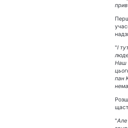
прив
Перш
учас
надз
"
І ту
люде
Наш 
цьог
пан 
нема
Розш
щаст
"
Але