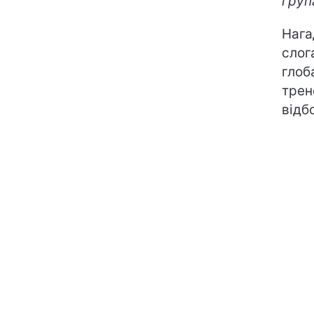
груп
Нага
слог
глоб
трен
відб