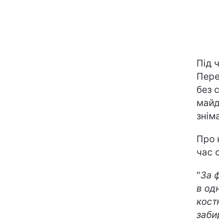
Під 
Пере
без 
майд
знім
Про 
час 
"
За 
в одн
кост
заби