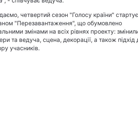
а
", - співчуває ведуча.
даємо, четвертий сезон "Голосу країни" стартує
аном "Перезавантаження", що обумовлено
альними змінами на всіх рівнях проекту: змінил
ери та ведуча, сцена, декорації, а також підхід 
ору учасників.