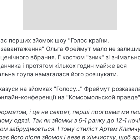
час перших зйомок шоу "Голос країни.
завантаження" Ольга Фреймут мало не залиши
сценічного вбрання. Її костюм "зник" зі знімальн
анчика і протягом кількох годин майже вся
альна група намагалася його розшукати.
казуси на зйомках "Голосу..." Фреймут розказала
онлайн-конференції на "Комсомольской правде"
форматом, і це не секрет, перші програми ми п
ому одязі. Так як зйомки з 6-ї ранку до 12-ї ночі
юм забруднюється. І тому стиліст Артем Климч
рає його після зйомок і везе в хімчистку, щоб з