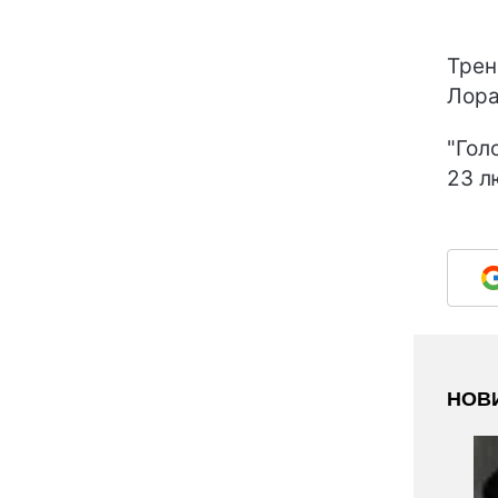
Трен
Лора
"Гол
23 л