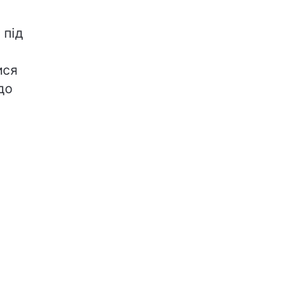
 під
ися
до