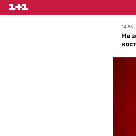
14:58 
На з
кос