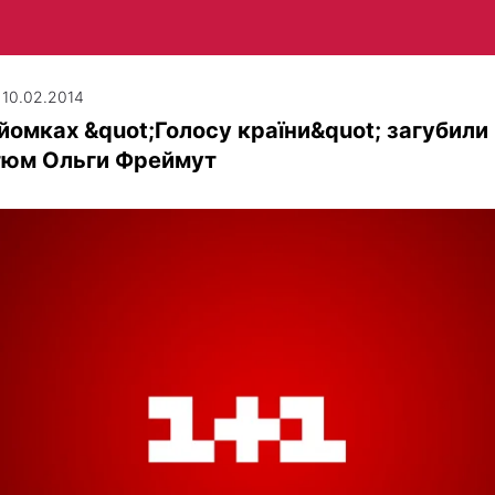
| 10.02.2014
йомках &quot;Голосу країни&quot; загубили
тюм Ольги Фреймут