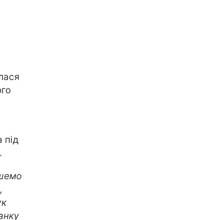
лася
ого
 під
.
ишемо
,
ук
ранку