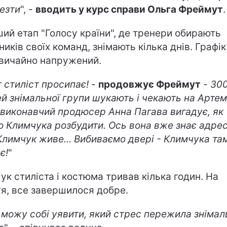
езти
", -
вводить у курс справи Ольга Фреймут
.
ий етап "Голосу країни", де тренери обирають
ників своїх команд, знімають кілька днів. Графік
вичайно напружений.
т стиліст просипає!
-
продовжує Фреймут
-
30
й знімальної групи шукають і чекають на Артем
виконавчий продюсер Анна Пагава вигадує, як
о Климчука розбудити. Ось вона вже знає адрес
Климчук живе... Вибиваємо двері - Климчука та
є!
"
ук стиліста і костюма тривав кілька годин. На
я, все завершилося добре.
 можу собі уявити, який стрес пережила знімал