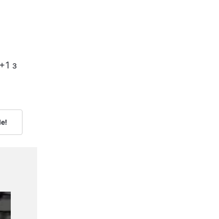
+1 з
le!