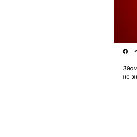
Зйом
не з