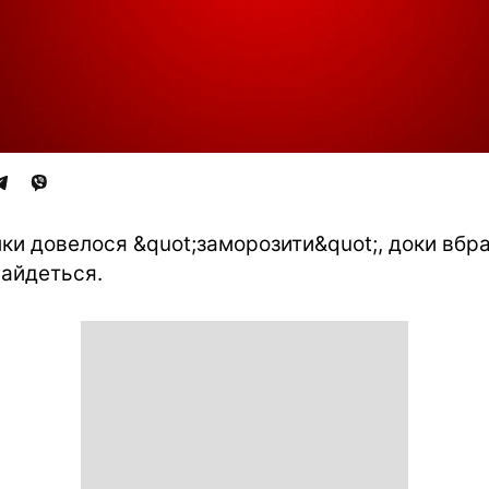
ки довелося &quot;заморозити&quot;, доки вбр
найдеться.