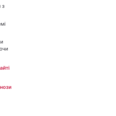
 з
емі
чи
уючи
айті
гнози