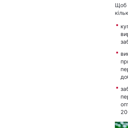
Щоб 
кіль
ку
ви
за
ви
пр
пе
до
за
пе
оп
20