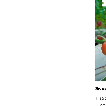
Як в
Сі
до