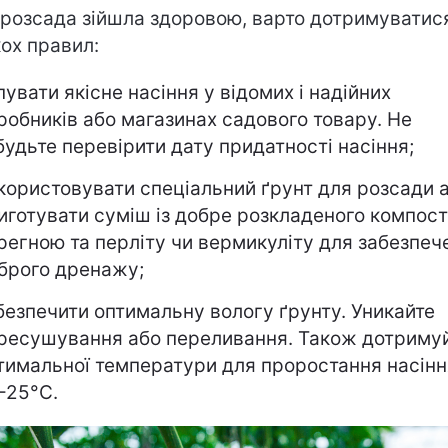
розсада зійшла здоровою, варто дотримуватис
кох правил:
пувати якісне насіння у відомих і надійних
робників або магазинах садового товару. Не
будьте перевірити дату придатності насіння;
користовувати спеціальний ґрунт для розсади 
иготувати суміш із добре розкладеного компост
регною та перліту чи вермикуліту для забезпеч
брого дренажу;
безпечити оптимальну вологу ґрунту. Уникайте
ресушування або переливання. Також дотриму
тимальної температури для проростання насінн
-25°C.