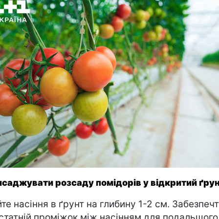
исаджувати розсаду помідорів у відкритий ґру
йте насіння в ґрунт на глибину 1-2 см. Забезпеч
статній проміжок між насінням для подальшого