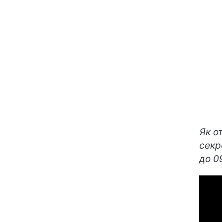
Як о
секр
до 0