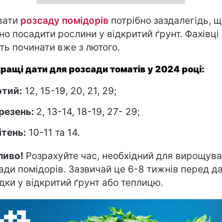
вати
розсаду помідорів
потрібно заздалегідь, 
но посадити рослини у відкритий ґрунт. Фахівці
ть починати вже з лютого.
ращі дати для розсади томатів у 2024 році:
тий:
12, 15-19, 20, 21, 29;
резень:
2, 13-14, 18-19, 27- 29;
ітень:
10-11 та 14.
ливо!
Розрахуйте час, необхідний для вирощув
ади помідорів. Зазвичай це 6-8 тижнів перед д
дки у відкритий ґрунт або теплицю.