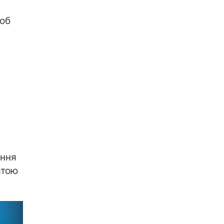
щоб
ання
атою