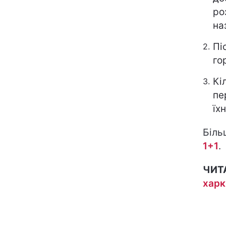
ро
на
Пі
го
Кі
пе
їх
Біль
1+1
.
ЧИТ
харк