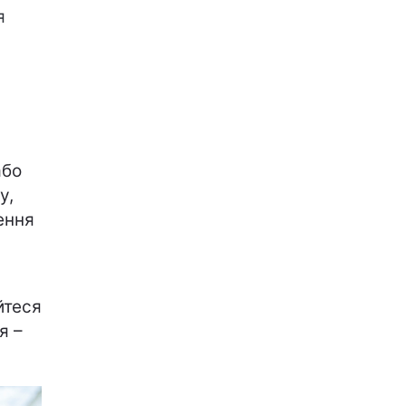
я
або
у,
ення
йтеся
я –