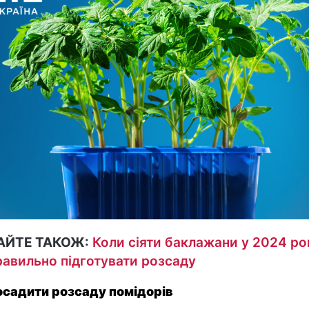
АЙТЕ ТАКОЖ:
Коли сіяти баклажани у 2024 роц
равильно підготувати розсаду
осадити розсаду помідорів