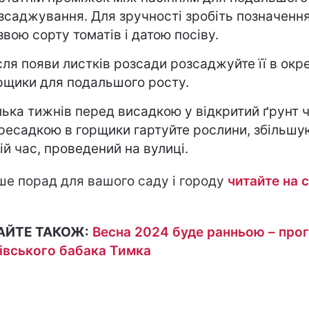
зсаджування. Для зручності зробіть позначення
звою сорту томатів і датою посіву.
сля появи листків розсади розсаджуйте її в окр
рщики для подальшого росту.
лька тижнів перед висадкою у відкритий ґрунт 
ресадкою в горщики гартуйте рослини, збільш
ній час, проведений на вулиці.
ше порад для вашого саду і городу
читайте на с
АЙТЕ ТАКОЖ:
Весна 2024 буде ранньою – про
івського бабака Тимка