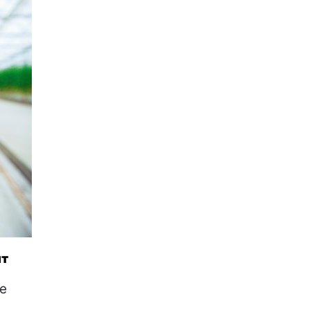
нт
те