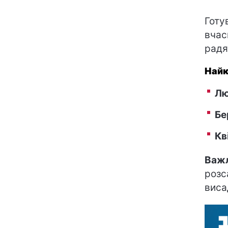
Готу
вчас
радя
Найк
Лю
Бе
Кв
Важ
розс
виса