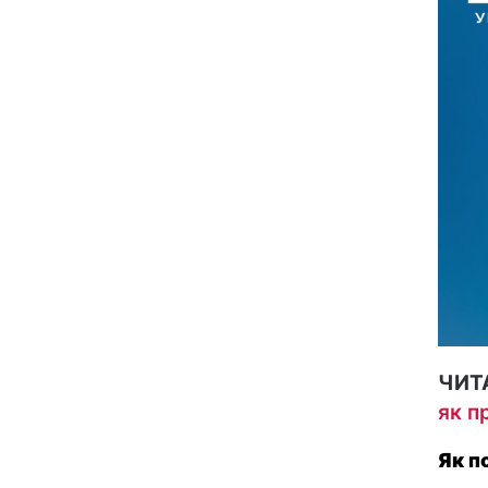
ЧИТ
як п
Як п