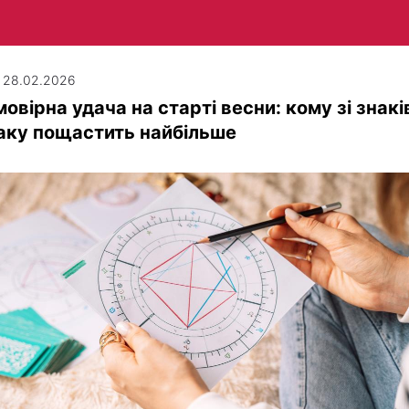
| 28.02.2026
овірна удача на старті весни: кому зі знакі
аку пощастить найбільше