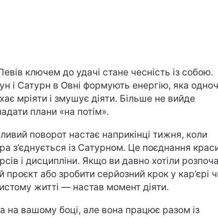
Левів ключем до удачі стане чесність із собою.
ун і Сатурн в Овні формують енергію, яка одно
хає мріяти і змушує діяти. Більше не вийде
ладати плани «на потім».
ливий поворот настає наприкінці тижня, коли
ра з’єднується із Сатурном. Це поєднання краси
рсів і дисципліни. Якщо ви давно хотіли розпоч
й проєкт або зробити серйозний крок у кар’єрі ч
истому житті — настав момент діяти.
а на вашому боці, але вона працює разом із