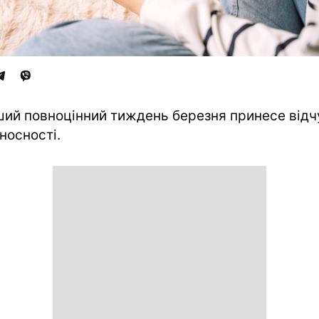
ий повноцінний тиждень березня принесе відч
носності.