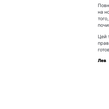
Повн
на н
того
почи
Цей 
прав
гото
Лев