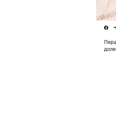
Перш
доле