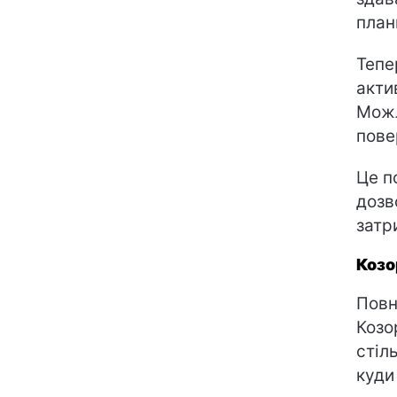
план
Тепе
акти
Можл
пове
Це п
дозв
затр
Козо
Повн
Козо
стіл
куди