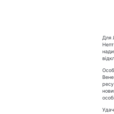
Для 
Непт
нади
відк
Особ
Вене
ресу
нови
особ
Удач