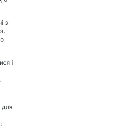
і з
і.
бо
ися і
.
 для
: