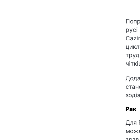
Попр
русі
Cazi
цикл
труд
чітк
Дода
стан
зоді
Рак
Для 
можл
здав