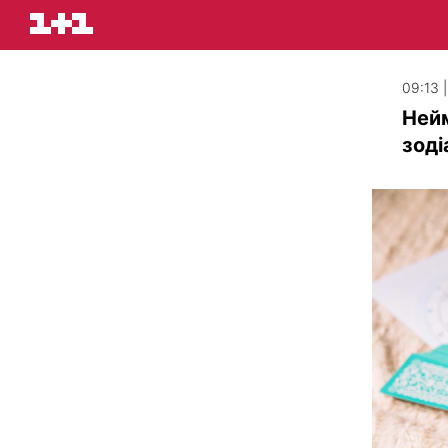
09:13 
Нейм
зоді