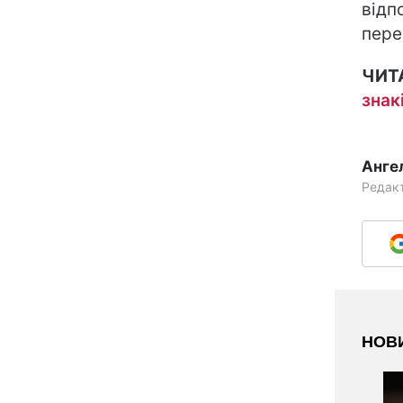
відп
пере
ЧИТ
знак
Анге
Редак