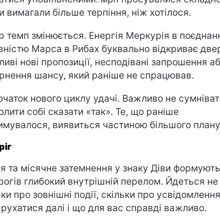
и вимагали більше терпіння, ніж хотілося.
р темп змінюється. Енергія Меркурія в поєднанн
вністю Марса в Рибах буквально відкриває двер
иві нові пропозиції, несподівані запрошення а
рнення шансу, який раніше не спрацював.
очаток нового циклу удачі. Важливо не сумніват
олити собі сказати «так». Те, що раніше
имувалося, виявиться частиною більшого плану
ріг
я та місячне затемнення у знаку Діви формують
рогів глибокий внутрішній перелом. Йдеться не
ьки про зовнішні події, скільки про усвідомлення
 рухатися далі і що для вас справді важливо.