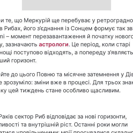
и те, що Меркурій ще перебуває у ретроградн
 в Рибах, його з’єднання із Сонцем формує так з
mi – момент перезавантаження й початку новог
у, зазначають
астрологи
. Це період, коли старі
нощі поступово відходять, а попереду з’являєт
іший горизонт.
йте до цього Повню та місячне затемнення у Дів
е зрозуміло: зміни вже в процесі. Для трьох зна
аку цей тиждень стане особливо щасливим.
Раків сектор Риб відповідає за нові горизонти,
ивості та внутрішній ріст. Останні роки могли
атися уповільненими: мрії просувалися складно