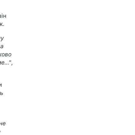
він
к.
пу
на
ково
ме…"
,
и
ць
не
е