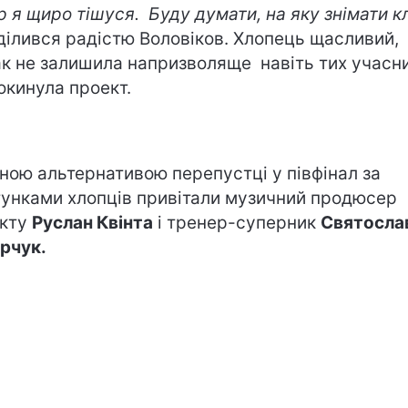
р я щиро тішуся. Буду думати, на яку знімати кл
ділився радістю Воловіков. Хлопець щасливий,
к не залишила напризволяще навіть тих учасни
покинула проект.
ідною альтернативою перепустці у півфінал за
унками хлопців привітали музичний продюсер
екту
Руслан Квінта
і тренер-суперник
Святосла
рчук.