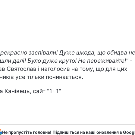
прекрасно заспівали! Дуже шкода, що обидва н
шли далі! Було дуже круто! Не переживайте!"
-
ав Святослав і наголосив на тому, що для цих
ників усе тільки починається.
а Канівець, сайт "1+1"
Не пропустіть головне! Підпишіться на наші оновлення в Goog