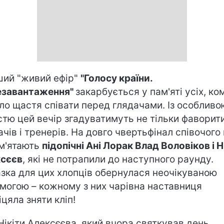
ий "живий ефір"
"Голосу країни.
езавантаження"
закарбується у пам'яті усіх, ко
ло щастя співати перед глядачами. Із особливо
стю цей вечір згадуватимуть не тільки фаворит
ачів і тренерів. На довго чвертьфінал співочого
м'ятають
підопічні Ані Лорак Влад Воловіков і Н
сєєв
, які не потрапили до наступного раунду.
зка для цих хлопців обернулася неочікуваною
могою – кожному з них чарівна наставниця
іцяла зняти кліп!
Нікіти Алексєєва, який вчора святкував день