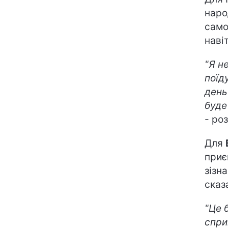
наро
само
наві
"Я н
поїд
день
буде
- ро
Для
приє
зізн
сказ
"Це 
спри