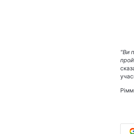
"Ви 
прой
сказ
учас
Рімм