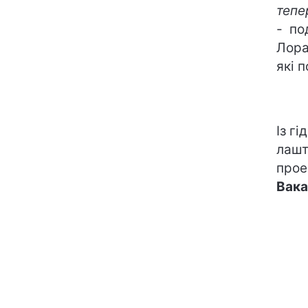
тепе
- по
Лора
які 
Із г
лашт
про
Вака