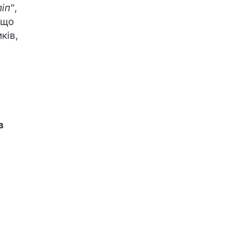
іп"
,
 що
ків,
в