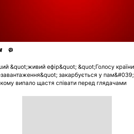
ий &quot;живий ефір&quot; &quot;Голосу країни
завантаження&quot; закарбується у пам&#039;
, кому випало щастя співати перед глядачами