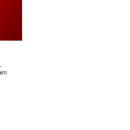
.
яті