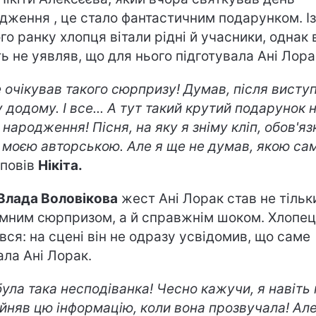
дження , це стало фантастичним подарунком. Із
го ранку хлопця вітали рідні й учасники, однак 
ть не уявляв, що для нього підготувала Ані Лора
е очікував такого сюрпризу! Думав, після висту
у додому. І все... А тут такий крутий подарунок 
 народження! Пісня, на яку я зніму кліп, обов'
яз
 моєю авторською. Але я ще не думав, якою са
зповів
Нікіта.
Влада Воловікова
жест Ані Лорак став не тільк
мним сюрпризом, а й справжнім шоком. Хлопе
ався: на сцені він не одразу усвідомив, що саме
ала Ані Лорак.
була така несподіванка! Чесно кажучи, я навіть 
йняв цю інформацію, коли вона прозвучала! Ал