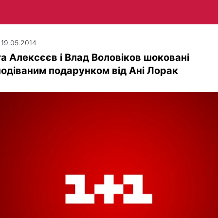
| 19.05.2014
та Алексєєв і Влад Воловіков шоковані
одіваним подарунком від Ані Лорак