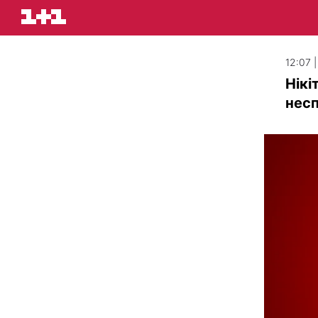
12:07 
Нікі
несп