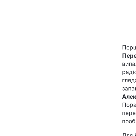
Перш
Пер
випа
раді
гляд
запа
Алек
Пора
пере
пооб
Для 