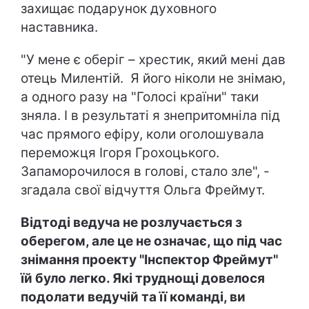
захищає подарунок духовного
наставника.
"У мене є оберіг – хрестик, який мені дав
отець Милентій. Я його ніколи не знімаю,
а одного разу на "Голосі країни" таки
зняла. І в результаті я знепритомніла під
час прямого ефіру, коли оголошувала
переможця Ігоря Грохоцького.
Запаморочилося в голові, стало зле", -
згадала свої відчуття Ольга Фреймут.
Відтоді ведуча не розлучається з
оберегом, але це не означає, що під час
знімання проекту "Інспектор Фреймут"
їй було легко. Які труднощі довелося
подолати ведучій та її команді, ви