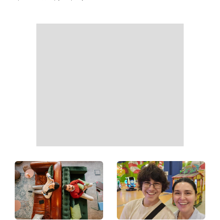
День ангела 9 серпня:
Найпопулярніший салат
Пантелеймон, Микола та
літа: готуємо «Зелену
Сава серед іменинників -
Богиню»
чому цього дня варто
зробити добру справу