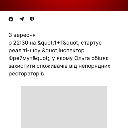
3 вересня
о 22:30 на &quot;1+1&quot; стартує
реаліті-шоу &quot;Інспектор
Фреймут&quot;, у якому Ольга обіцяє
захистити споживачів від непорядних
рестораторів.