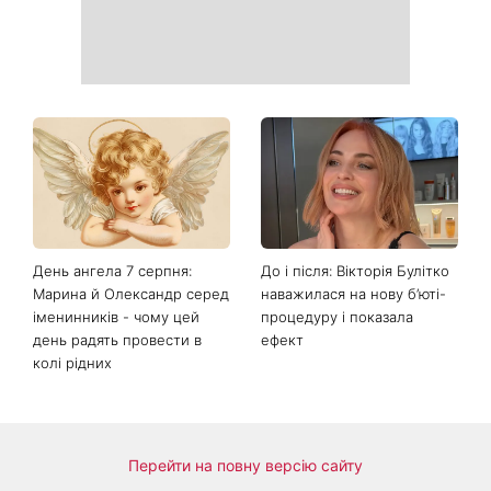
День ангела 7 серпня:
До і після: Вікторія Булітко
Марина й Олександр серед
наважилася на нову б’юті-
іменинників - чому цей
процедуру і показала
день радять провести в
ефект
колі рідних
Перейти на повну версію сайту