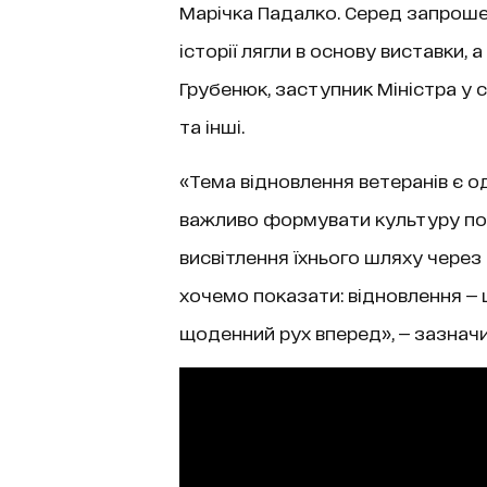
Марічка Падалко. Серед запрошен
історії лягли в основу виставки, 
Грубенюк, заступник Міністра у 
та інші.
«Тема відновлення ветеранів є о
важливо формувати культуру пов
висвітлення їхнього шляху через 
хочемо показати: відновлення — 
щоденний рух вперед», — зазнач