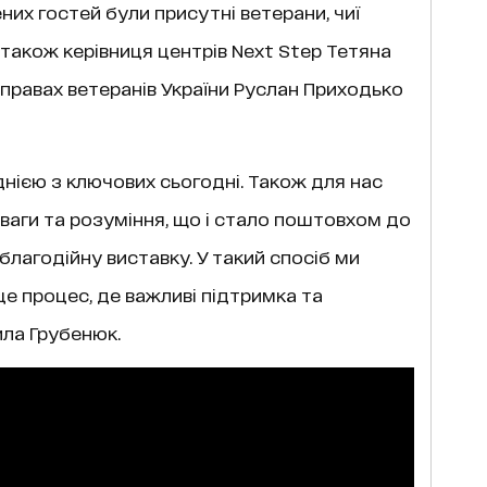
их гостей були присутні ветерани, чиї
а також керівниця центрів Next Step Тетяна
справах ветеранів України Руслан Приходько
днією з ключових сьогодні. Також для нас
аги та розуміння, що і стало поштовхом до
благодійну виставку. У такий спосіб ми
це процес, де важливі підтримка та
ила Грубенюк.