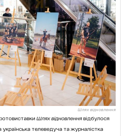
Шлях відновлення
 фотовиставки
Шлях відновлення
відбулося
а українська телеведуча та журналістка