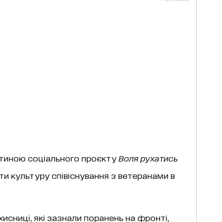
тиною соціального проєкту
Воля рухатись
ти культуру співіснування з ветеранами в
исниці, які зазнали поранень на фронті,