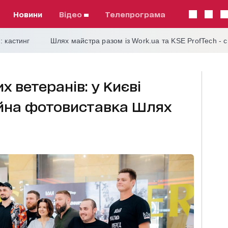
Новини
відео
телепрограма
: кастинг
Шлях майстра разом із Work.ua та KSE ProfTech - 
х ветеранів: у Києві
ійна фотовиставка Шлях