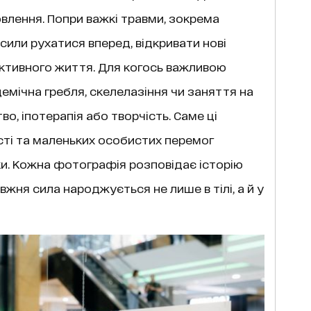
влення. Попри важкі травми, зокрема
 сили рухатися вперед, відкривати нові
ктивного життя. Для когось важливою
демічна гребля, скелелазіння чи заняття на
во, іпотерапія або творчість. Саме ці
ті та маленьких особистих перемог
ки. Кожна фотографія розповідає історію
жня сила народжується не лише в тілі, а й у