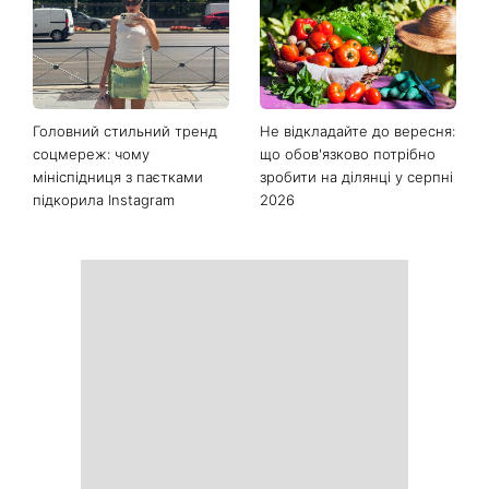
Останні новини
Як почати бігати після 35
Рейтинги зашкалюють: 3
років і не кинути це через
турецькі серіали, які стали
тиждень: 6 правил, які
головними хітами 2026
дійсно працюють
року