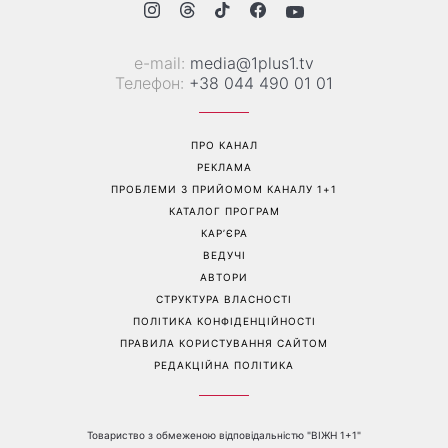
«Все гірше й гірше»: Надя
«Це був сюрприз»: Соломія
Дорофєєва розповіла про
Вітвіцька розповіла, як
проблеми зі здоров’ям
дізналася про вагітність та
якою була реакція чоловіка
Перейти на повну версію сайту
Контакти: