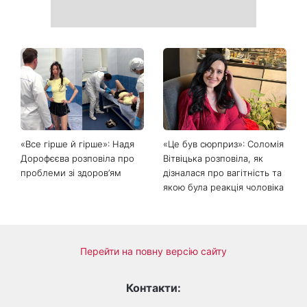
Головний стильний тренд
Не відкладайте до вересня:
соцмереж: чому
що обов'язково потрібно
мініспідниця з паєтками
зробити на ділянці у серпні
підкорила Instagram
2026