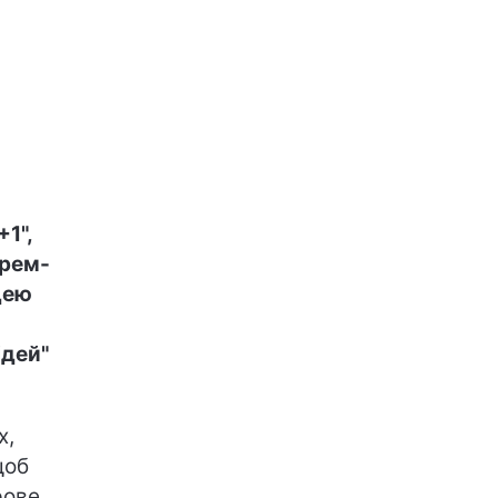
1",
арем-
дею
ідей"
х,
щоб
рове