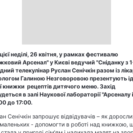
цієї неділі, 26 квітня, у рамках фестивалю
жковий Арсенал" у Києві ведучий "Сніданку з 1+
дний телекулінар Руслан Сенічкін разом із лік
ологом Галиною Незговоровою презентують і
ї книжки рецептів дитячого меню. Захід
удеться в залі Наукової лабораторії "Арсеналу 
00 до 17:00.
ан Сенічкін запрошує відвідувачів – як доросли
і маленьких - допомогти в роботі над книжкою, 
 стала у пригоді сім'ям і надихала малят на здо