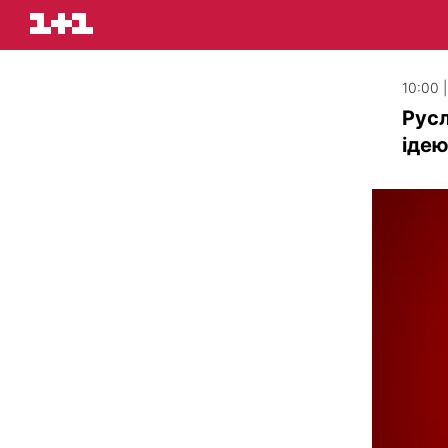
10:00 
Русл
ідею