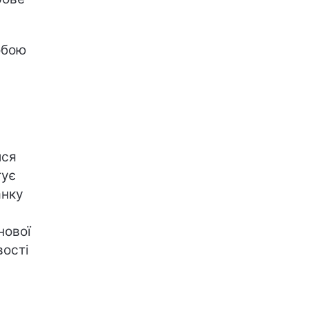
обою
ися
тує
анку
нової
вості