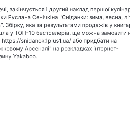
ечі, закінчується і другий наклад першої куліна
ки Руслана Сенічкіна "Сніданки: зима, весна, лі
ь". Збірку, яка за результатами продажів у книг
шла у ТОП-10 бестселерів, ще можна замовити 
і
https://snidanok.1plus1.ua/
або придбати на
жковому Арсеналі" на розкладках інтернет-
зину
Yakaboo
.