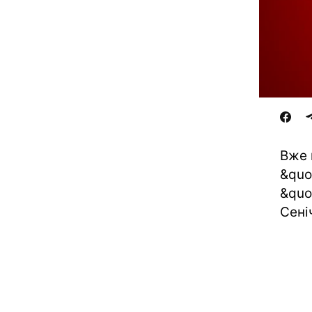
Вже 
&quo
&quo
Сені