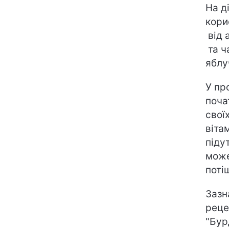
На д
кори
від 
та ч
яблу
У пр
поча
свої
віта
підут
може
потіш
Зазн
реце
"Бур