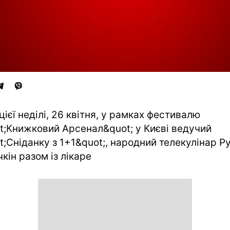
цієї неділі, 26 квітня, у рамках фестивалю
t;Книжковий Арсенал&quot; у Києві ведучий
t;Сніданку з 1+1&quot;, народний телекулінар Р
чкін разом із лікаре