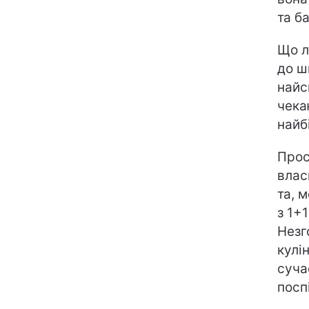
та б
Що л
до ш
найс
чека
найб
Прос
влас
та, 
з 1+
Незг
кулі
суча
посп