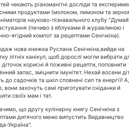
ітей чекають різноманітні досліди та експериме
сними продуктами (молоком, лимоном та зерно
аніматорів науково-пізнавального клубу "Дума
астування (печиво з яблуками й журавлиною і
чно-ягідний компот за рецептами Сенічкіна).
одаж нова книжка Руслана Сенічкіна,
вийде на
тку літніх канікул, щоб дорослі могли вибрати д
х діточок корисні й поживні рецепти, поповнити
мінний запас, зміцнити імунітет. Нехай восени ді
ь до садочків та шкіл сповнені сил та енергії! А
, вони захочуть самі приготувати сніданки й
ити своїх мам і тат.
ачимо
, що другу кулінарну книгу Сенічкіна з
птами дитячого меню випустить Видавництво
да-Україна".