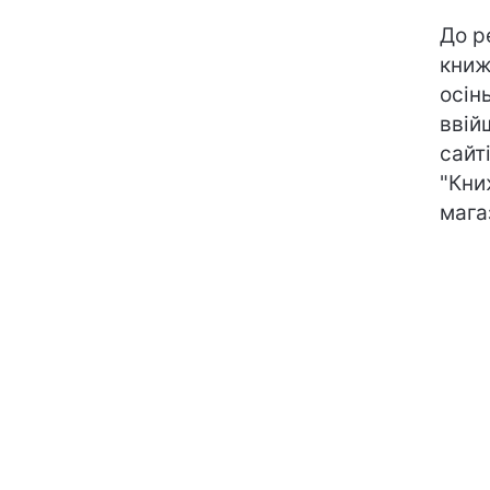
До р
книж
осін
ввій
сайт
"Кни
мага