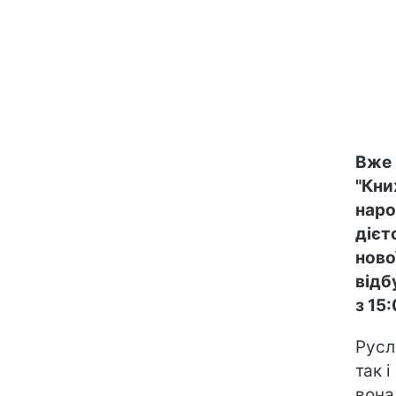
Вже 
"Кни
наро
дієт
ново
відб
з 15:
Русл
так 
вона