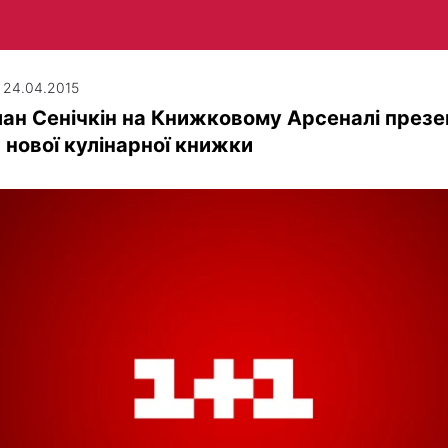
| 24.04.2015
ан Сенічкін на Книжковому Арсеналі презе
 нової кулінарної книжки