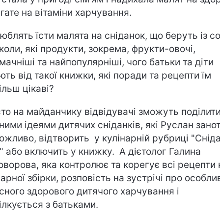
агате на вітаміни харчування.
юблять їсти малята на сніданок, що беруть із с
коли, які продукти, зокрема, фрукти-овочі,
мачніші та найпопулярніші, чого батьки та діти
ють від такої книжки, які поради та рецепти їм
ільш цікаві?
то на майданчику відвідувачі зможуть поділит
ними ідеями дитячих сніданків, які Руслан зано
можливо, відтворить у кулінарній рубриці "Снід
1" або включить у книжку. А дієтолог Галина
оворова, яка контролює та корегує всі рецепти 
нарної збірки, розповість на зустрічі про особли
сного здорового дитячого харчування і
ілкується з батьками.