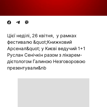
Цієї неділі, 26 квітня, у рамках
фестивалю &quot;Книжковий
Арсенал&quot; у Києві ведучий 1+1
Руслан Сенічкін разом з лікарем-
дієтологом Галиною Незговоровою
презентували&nb