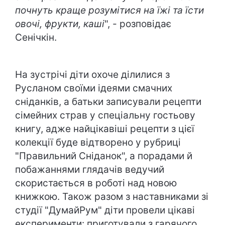
почнуть краще розумітися на їжі та їсти
овочі, фрукти, каші
", - розповідає
Сенічкін.
На зустрічі діти охоче ділилися з
Русланом своїми ідеями смачних
сніданків, а батьки записували рецепти
сімейних страв у спеціальну гостьову
книгу, адже найцікавіші рецепти з цієї
колекції буде відтворено у рубриці
"Правильний Сніданок", а порадами й
побажаннями глядачів ведучий
скористається в роботі над новою
книжкою. Також разом з наставниками зі
студії "ДумайРум" діти провели цікаві
експерименти: приготували з гарячого