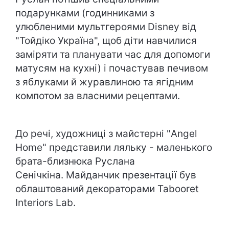
подарунками (годинниками з
улюбленими мультгероями Disney від
"Тойдіко Україна", щоб діти навчилися
заміряти та планувати час для допомоги
матусям на кухні) і почастував печивом
з яблуками й журавлиною та ягідним
компотом за власними рецептами.
До речі, художниці з майстерні "Angel
Home" представили ляльку - маленького
брата-близнюка Руслана
Сенічкіна.
Майданчик презентації був
облаштований декораторами
Tabooret
Interiors Lab
.