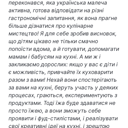
переконався, яка українська малеча
активна, готова відповідати на різні
гастрономічні запитання, як вона прагне
більше дізнатися про кулінарне
мистецтво! Я для себе зробив висновок,
що дітям цікаво не тільки смачно
попоїсти вдома, а й готувати, допомагати
мамам і бабусям на кухні. А ми ж і
закликаємо дорослих: якщо у вас є діти і
є можливість, привчайте їх куховарити
разом з вами! Нехай вони спостерігають
за вами на кухні, беруть участь у деяких
процесах, граються, експериментують з
продуктами. Тоді їжа буде здаватися не
просто їжею, а вони зможуть себе
проявити і фуд-стилістами, і реалізувати
свої креативні ідеї на кухні, і зрештою