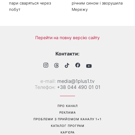
Справа не в немитому
«Вже доросла людина»:
посуді: психологиня
Людмила Барбір показала
пояснила, чому насправді
рідкісні сімейні фото з 14-
пари сваряться через
річним сином і зворушила