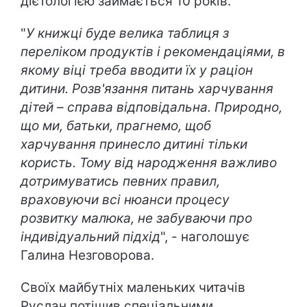
дієтологією займається 10 років.
"
У книжці буде велика таблиця з
переліком продуктів і рекомендаціями, в
якому віці треба вводити їх у раціон
дитини. Розв'язання питань харчування
дітей – справа відповідальна. Природно,
що ми, батьки, прагнемо, щоб
харчування принесло дитині тільки
користь. Тому від народження важливо
дотримуватись певних правил,
враховуючи всі нюанси процесу
розвитку малюка, не забуваючи про
індивідуальний підхід
", - наголошує
Галина Незговорова.
Своїх майбутніх маленьких читачів
Руслан потішив спеціальними