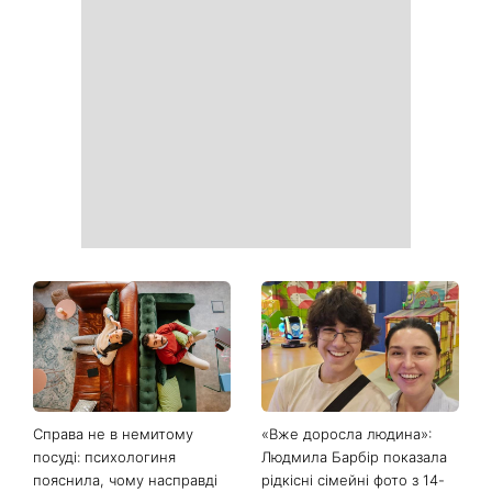
Білі кросівки знову будуть
Гороскоп на 9 серпня для
як нові: два прості
всіх знаків зодіаку: день
продукти з кухні легко
рішень, які більше не
приберуть плями та
можна відкладати
неприємний запах
День ангела 9 серпня:
Найпопулярніший салат
Пантелеймон, Микола та
літа: готуємо «Зелену
Сава серед іменинників -
Богиню»
чому цього дня варто
зробити добру справу