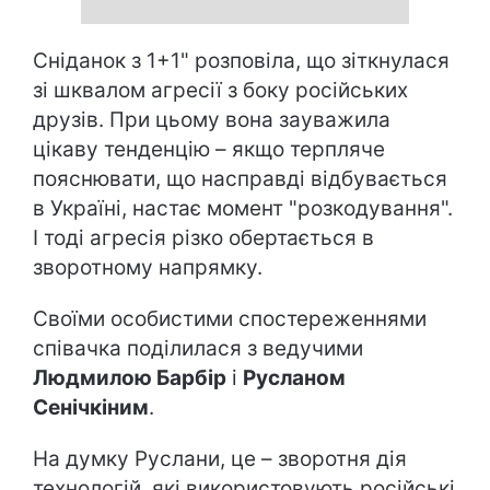
Сніданок з 1+1" розповіла, що зіткнулася
зі шквалом агресії з боку російських
друзів. При цьому вона зауважила
цікаву тенденцію – якщо терпляче
пояснювати, що насправді відбувається
в Україні, настає момент "розкодування".
І тоді агресія різко обертається в
зворотному напрямку.
Своїми особистими спостереженнями
співачка поділилася з ведучими
Людмилою Барбір
і
Русланом
Сенічкіним
.
На думку Руслани, це – зворотня дія
технологій, які використовують російські