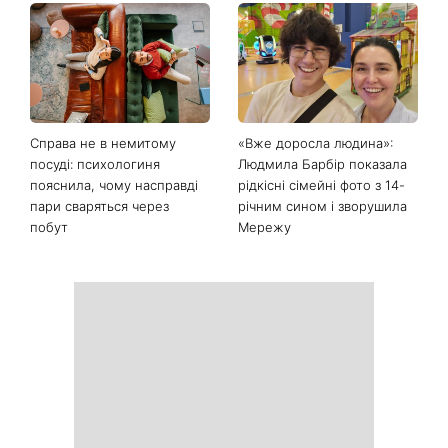
Останні новини
День ангела 9 серпня:
Найпопулярніший салат
Пантелеймон, Микола та
літа: готуємо «Зелену
Сава серед іменинників -
Богиню»
чому цього дня варто
зробити добру справу