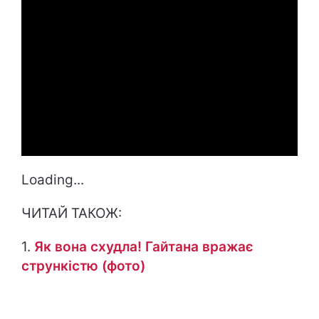
Loading...
ЧИТАЙ ТАКОЖ:
1.
Як вона схудла! Гайтана вражає
стрункістю (фото)