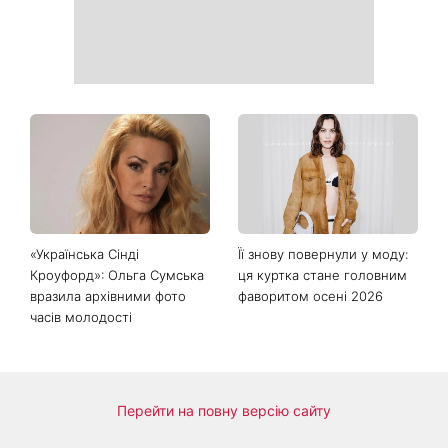
Справа не в немитому
«Вже доросла людина»:
посуді: психологиня
Людмила Барбір показала
пояснила, чому насправді
рідкісні сімейні фото з 14-
пари сваряться через
річним сином і зворушила
побут
Мережу