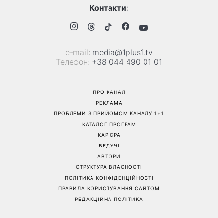
«Українська Сінді
Її знову повернули у моду:
Кроуфорд»: Ольга Сумська
ця куртка стане головним
вразила архівними фото
фаворитом осені 2026
часів молодості
Перейти на повну версію сайту