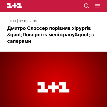
10:00 | 02.02.2015
Дмитро Слоссер порівняв хірургів
&quot;Поверніть мені красу&quot; з
саперами