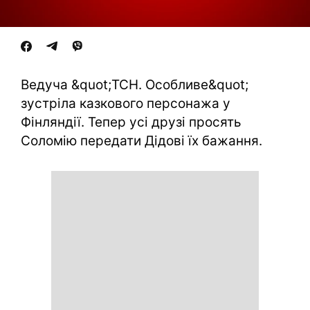
Ведуча &quot;ТСН. Особливе&quot;
зустріла казкового персонажа у
Фінляндії. Тепер усі друзі просять
Соломію передати Дідові їх бажання.