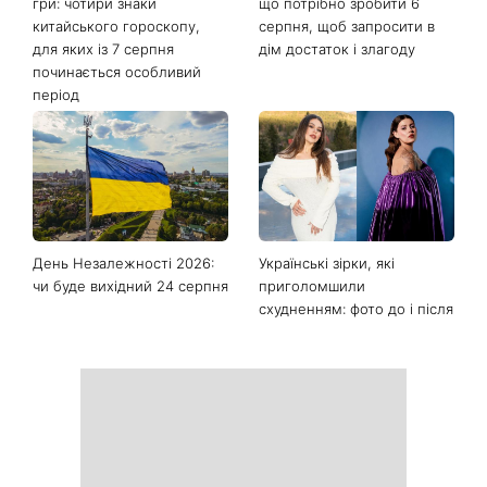
гри: чотири знаки
що потрібно зробити 6
китайського гороскопу,
серпня, щоб запросити в
для яких із 7 серпня
дім достаток і злагоду
починається особливий
період
День Незалежності 2026:
Українські зірки, які
чи буде вихідний 24 серпня
приголомшили
схудненням: фото до і після