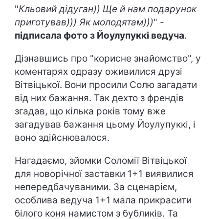
"
Кльовий дідуган)) Ще й нам подарунок
приготував))) Як молодятам)))
" -
підписала фото з Йоулупуккі ведуча
.
Дізнавшись про "корисне знайомство", у
коментарях одразу оживилися друзі
Вітвіцької. Вони просили Солю загадати
від них бажання. Так дехто з френдів
згадав, що кілька років тому вже
загадував бажання цьому Йоулупуккі, і
воно здійснювалося.
Нагадаємо, зйомки Соломії Вітвіцької
для новорічної заставки 1+1 виявилися
непередбачуваними. За сценарієм,
особлива ведуча 1+1 мала прикрасити
білого коня намистом з бубликів. Та