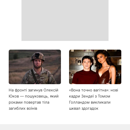
На фронті загинув Олексій
«Вона точно вагітна»: нові
Юков — пошуковець, який
кадри Зендеї з Томом
роками повертав тіла
Голландом викликали
загиблих воїнів
шквал здогадок