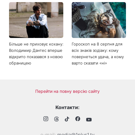
Більше не приховує кохану:
Гороскоп на 8 серпня для
Володимир Дантес вперше
всіх знаків зодіаку: кому
відкрито показався з новою
повернеться удача, а кому
обраницею
варто сказати «ні»
Перейти на повну версію сайту
Контакти:
е-mail:
media@1plus1.tv