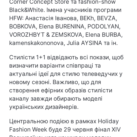
Corner Concept Store та fashion-show
Black&White. Імена учасників програми
HFW: Анастасія Іванова, BEKh, BEVZA,
BOBKOVA, Elena BURENINA, PODOLYAN,
VOROZHBYT & ZEMSKOVA, Elena BURBA,
kamenskakononova, Julia AYSINA та ін.
Стилісти 1+1 відвідають всі покази, щоб
визначити варіанти співпраці та
актуальні ідеї для стилю телеведучих у
новому сезоні. Важливо, що для
створення ефірних образів стилісти
каналу завжди обирають моделі
українських дизайнерів.
Центральною подією в рамках Holiday
Fashion Week буде 29 червня фінал XIV