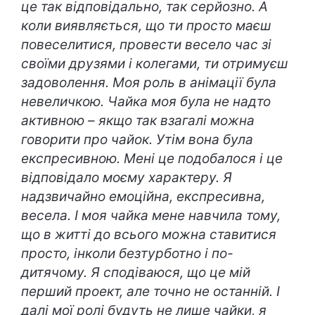
це так відповідально, так серйозно. А
коли виявляється, що ти просто маєш
повеселитися, провести весело час зі
своїми друзями і колегами, ти отримуєш
задоволення. Моя роль в анімації була
невеличкою. Чайка моя була не надто
активною – якщо так взагалі можна
говорити про чайок. Утім вона була
експресивною. Мені це подобалося і це
відповідало моєму характеру. Я
надзвичайно емоційна, експресивна,
весела. І моя чайка мене навчила тому,
що в житті до всього можна ставитися
просто, інколи безтурботно і по-
дитячому. Я сподіваюся, що це мій
перший проект, але точно не останній. І
далі мої ролі будуть не лише чайки, я