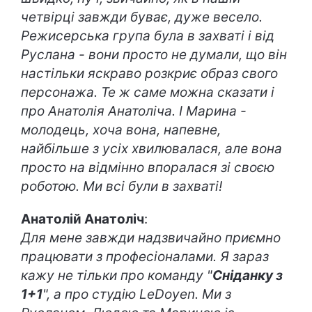
четвірці завжди буває, дуже весело.
Режисерська група була в захваті і від
Руслана - вони просто не думали, що він
настільки яскраво розкриє образ свого
персонажа. Те ж саме можна сказати і
про Анатолія Анатоліча. І Марина -
молодець, хоча вона, напевне,
найбільше з усіх хвилювалася, але вона
просто на відмінно впоралася зі своєю
роботою. Ми всі були в захваті!
Анатолій Анатоліч
:
Для мене завжди надзвичайно приємно
працювати з професіоналами. Я зараз
кажу не тільки про команду "
Сніданку з
1+1
", а про студію LeDoyen. Ми з