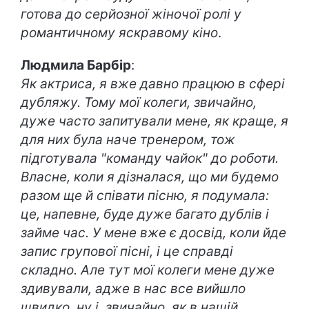
готова до серйозної жіночої ролі у
романтичному яскравому кіно
.
Людмила Барбір
:
Як актриса, я вже давно працюю в сфері
дубляжу. Тому мої колеги, звичайно,
дуже часто запитували мене, як краще, я
для них була наче тренером, тож
підготувала "команду чайок" до роботи.
Власне, коли я дізналася, що ми будемо
разом ще й співати пісню, я подумала:
це, напевне, буде дуже багато дублів і
займе час. У мене вже є досвід, коли йде
запис групової пісні, і це справді
складно. Але тут мої колеги мене дуже
здивували, адже в нас все вийшло
швидко, ну і, звичайно, як в нашій