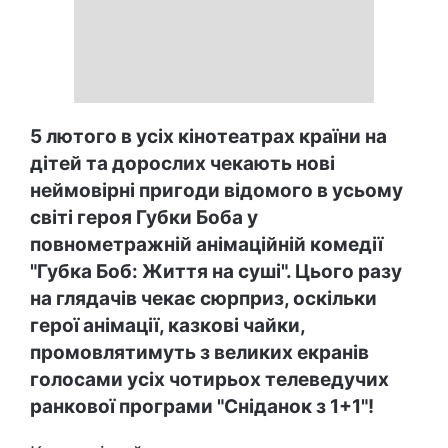
5 лютого в усіх кінотеатрах країни на
дітей та дорослих чекають нові
неймовірні пригоди відомого в усьому
світі героя Губки Боба у
повнометражній анімаційній комедії
"Губка Боб: Життя на суші". Цього разу
на глядачів чекає сюрприз, оскільки
герої анімації, казкові чайки,
промовлятимуть з великих екранів
голосами усіх чотирьох телеведучих
ранкової програми "Сніданок з 1+1"!