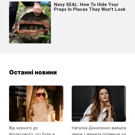
Останні новини
Від чорного до
Наталка Денисенко вийшла
фіолетового: що буде в
заміж і змінила прізвище на