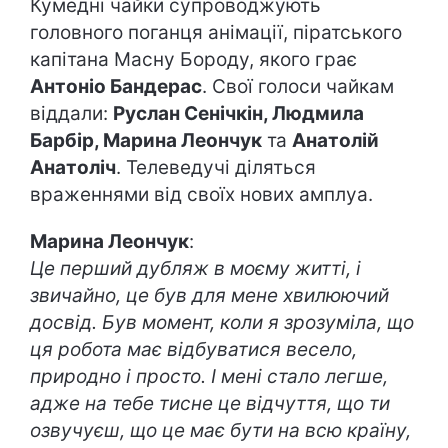
Кумедні чайки супроводжують
головного поганця анімації, піратського
капітана Масну Бороду, якого грає
Антоніо Бандерас
. Свої голоси чайкам
віддали:
Руслан Сенічкін, Людмила
Барбір, Марина Леончук
та
Анатолій
Анатоліч
. Телеведучі діляться
враженнями від своїх нових амплуа.
Марина Леончук
:
Це перший дубляж в моєму житті, і
звичайно, це був для мене хвилюючий
досвід. Був момент, коли я зрозуміла, що
ця робота має відбуватися весело,
природно і просто. І мені стало легше,
адже на тебе тисне це відчуття, що ти
озвучуєш, що це має бути на всю країну,