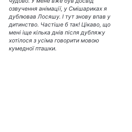
чудово. У мене вже був досвід
озвучення анімації, у Смішариках я
дублював Лосяшу. І тут знову впав у
дитинство. Частіше б так! Цікаво, що
мені іще кілька днів після дубляжу
хотілося з усіма говорити мовою
кумедної пташки.