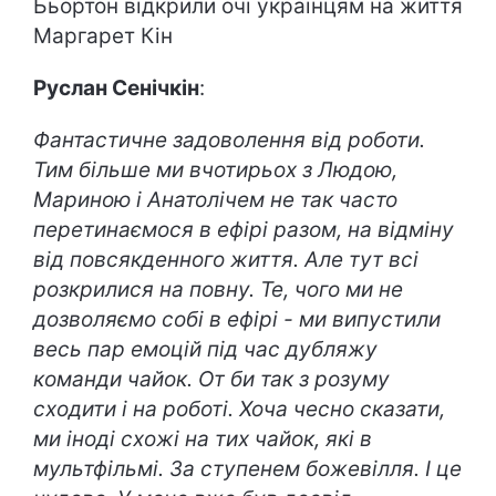
Бьортон відкрили очі українцям на життя
Маргарет Кін
Руслан Сенічкін
:
Фантастичне задоволення від роботи.
Тим більше ми вчотирьох з Людою,
Мариною і Анатолічем не так часто
перетинаємося в ефірі разом, на відміну
від повсякденного життя. Але тут всі
розкрилися на повну. Те, чого ми не
дозволяємо собі в ефірі - ми випустили
весь пар емоцій під час дубляжу
команди чайок. От би так з розуму
сходити і на роботі. Хоча чесно сказати,
ми іноді схожі на тих чайок, які в
мультфільмі. За ступенем божевілля. І це