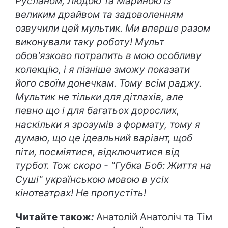
Русланом, Людою та Мариною із
великим драйвом та задоволенням
озвучили цей мультик. Ми вперше разом
виконували таку роботу! Мульт
обов'язково потрапить в мою особливу
колекцію, і я пізніше зможу показати
його своїм донечкам. Тому всім раджу.
Мультик не тільки для дітлахів, але
певно що і для багатьох дорослих,
наскільки я зрозумів з формату, тому я
думаю, що це ідеальний варіант, щоб
піти, посміятися, відключитися від
турбот. Тож скоро - "Губка Боб: Життя на
Суші" українською мовою в усіх
кінотеатрах! Не пропустіть!
Читайте також
:
Анатолій Анатоліч та Тім