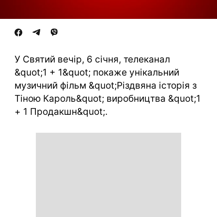
У Святий вечір, 6 січня, телеканал
&quot;1 + 1&quot; покаже унікальний
музичний фільм &quot;Різдвяна історія з
Тіною Кароль&quot; виробництва &quot;1
+ 1 Продакшн&quot;.