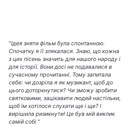
"
Ідея зняти фільм була спонтанною.
Спочатку я її злякалася. Знаю, що кожна
з цих пісень значить для нашого народу і
для історії. Вони досі не подавалися в
сучасному прочитанні. Тому запитала
себе: чи дозріла я як музикант, щоб до
цього доторкнутися? Чи зможу зробити
святковими, зацікавити людей настільки,
щоб їм хотілося слухати ще і ще? І
вирішила ризикнути! Це був мій виклик
самій собі
"