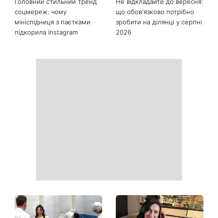
Останні новини
Як почати бігати після 35
Рейтинги зашкалюють: 3
років і не кинути це через
турецькі серіали, які стали
тиждень: 6 правил, які
головними хітами 2026
дійсно працюють
року
Головний стильний тренд
Не відкладайте до вересня: