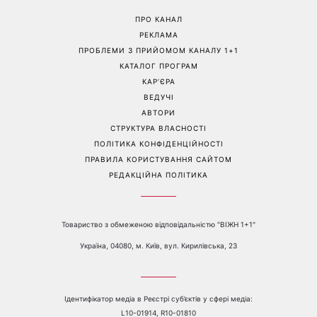
«Все гірше й гірше»: Надя
«Це був сюрприз»: Соломія
Дорофєєва розповіла про
Вітвіцька розповіла, як
проблеми зі здоров’ям
дізналася про вагітність та
якою була реакція чоловіка
Перейти на повну версію сайту
Контакти:
е-mail:
media@1plus1.tv
Телефон:
+38 044 490 01 01