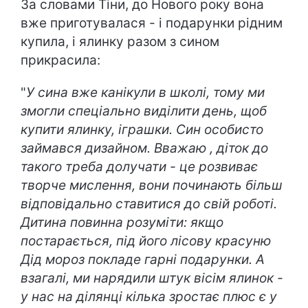
За словами Тіни, до Нового року вона
вже приготувалася - і подарунки рідним
купила, і ялинку разом з сином
прикрасила:
"
У сина вже канікули в школі, тому ми
змогли спеціально виділити день, щоб
купити ялинку, іграшки. Син особисто
займався дизайном. Вважаю , діток до
такого треба долучати - це розвиває
творче мислення, вони починають більш
відповідально ставитися до свій роботі.
Дитина повинна розуміти: якщо
постарається, під його лісову красуню
Дід мороз покладе гарні подарунки. А
взагалі, ми нарядили штук вісім ялинок -
у нас на ділянці кілька зростає плюс є у