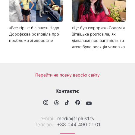
соцмереж: чому
що обов'язково потрібно
мініспідниця з паєтками
зробити на ділянці у серпні
підкорила Instagram
2026