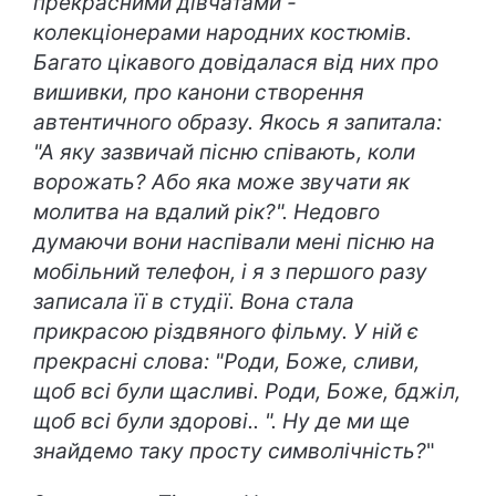
прекрасними дівчатами -
колекціонерами народних костюмів.
Багато цікавого довідалася від них про
вишивки, про канони створення
автентичного образу. Якось я запитала:
"А яку зазвичай пісню співають, коли
ворожать? Або яка може звучати як
молитва на вдалий рік?". Недовго
думаючи вони наспівали мені пісню на
мобільний телефон, і я з першого разу
записала її в студії. Вона стала
прикрасою різдвяного фільму. У ній є
прекрасні слова: "Роди, Боже, сливи,
щоб всі були щасливі. Роди, Боже, бджіл,
щоб всі були здорові.. ". Ну де ми ще
знайдемо таку просту символічність?
"