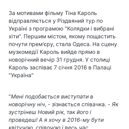
За мотивами фільму Тіна Кароль
відправляється у Різдвяний тур по
Україні з програмою "Колядки і вибрані
хіти". Першим містом, якому пощастить
почути прем'єру, стала Одеса. На сцену
музкомедії Кароль вийде прямо в
новорічний вечір 31 грудня. У столиці
Кароль заспіває 7 січня 2016 в Палаці
"Україна"
"
Мені подобається виступати в
новорічну ніч
, - зізнається співачка. -
Як
зустрінеш Новий рік, так його і
проведеш! А я хочу в 2016-му бути
квітучою, співочою і весь час