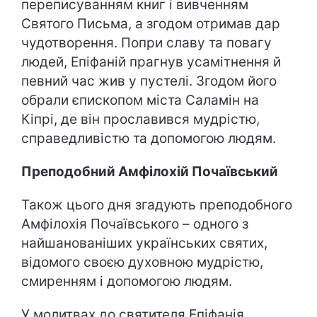
переписуванням книг і вивченням
Святого Письма, а згодом отримав дар
чудотворення. Попри славу та повагу
людей, Епіфаній прагнув усамітнення й
певний час жив у пустелі. Згодом його
обрали єпископом міста Саламін на
Кіпрі, де він прославився мудрістю,
справедливістю та допомогою людям.
Преподобний Амфілохій Почаївський
Також цього дня згадують преподобного
Амфілохія Почаївського – одного з
найшанованіших українських святих,
відомого своєю духовною мудрістю,
смиренням і допомогою людям.
У молитвах до святителя Епіфанія