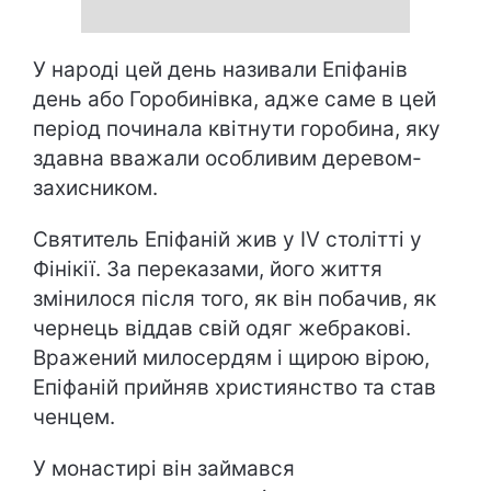
У народі цей день називали Епіфанів
день або Горобинівка, адже саме в цей
період починала квітнути горобина, яку
здавна вважали особливим деревом-
захисником.
Святитель Епіфаній жив у IV столітті у
Фінікії. За переказами, його життя
змінилося після того, як він побачив, як
чернець віддав свій одяг жебракові.
Вражений милосердям і щирою вірою,
Епіфаній прийняв християнство та став
ченцем.
У монастирі він займався