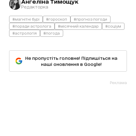
Ангеліна Тимощук
Редакторка
#магнітні бурі
#гороскоп
#прогноз погоди
#поради астролога
#місячний календар
#соціум
#астрологія
#погода
Не пропустіть головне! Підпишіться на
наші оновлення в Google!
Реклама