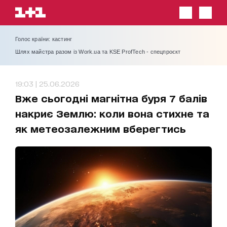
Голос країни: кастинг
Шлях майстра разом із Work.ua та KSE ProfTech - спецпроєкт
19:03 | 25.06.2026
Вже сьогодні магнітна буря 7 балів
накриє Землю: коли вона стихне та
як метеозалежним вберегтись