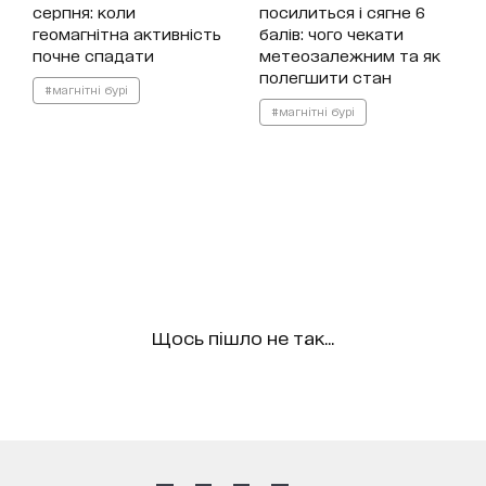
серпня: коли
посилиться і сягне 6
геомагнітна активність
балів: чого чекати
почне спадати
метеозалежним та як
полегшити стан
#магнітні бурі
#магнітні бурі
Щось пішло не так...