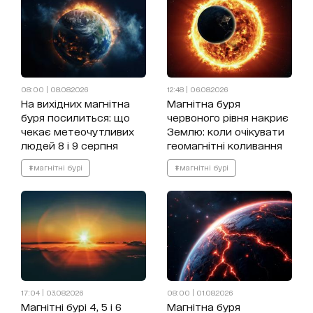
08:00 | 08.08.2026
12:48 | 06.08.2026
На вихідних магнітна
Магнітна буря
буря посилиться: що
червоного рівня накриє
чекає метеочутливих
Землю: коли очікувати
людей 8 і 9 серпня
геомагнітні коливання
#магнітні бурі
#магнітні бурі
17:04 | 03.08.2026
08:00 | 01.08.2026
Магнітні бурі 4, 5 і 6
Магнітна буря