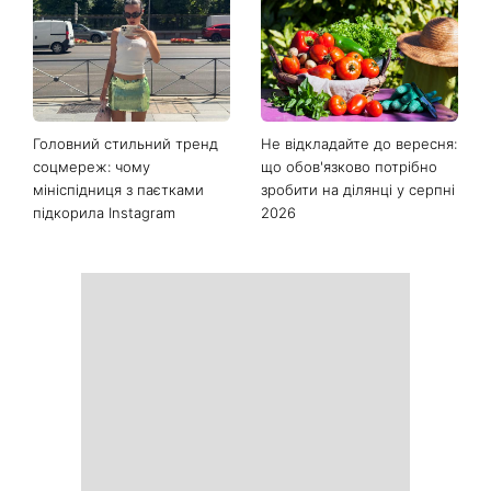
Останні новини
Як почати бігати після 35
Рейтинги зашкалюють: 3
років і не кинути це через
турецькі серіали, які стали
тиждень: 6 правил, які
головними хітами 2026
дійсно працюють
року