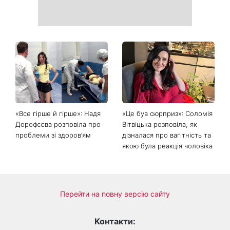
Головний стильний тренд
Не відкладайте до вересня:
соцмереж: чому
що обов'язково потрібно
мініспідниця з паєтками
зробити на ділянці у серпні
підкорила Instagram
2026