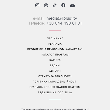
«Все гірше й гірше»: Надя
«Це був сюрприз»: Соломія
Дорофєєва розповіла про
Вітвіцька розповіла, як
проблеми зі здоров’ям
дізналася про вагітність та
якою була реакція чоловіка
Перейти на повну версію сайту
Контакти: