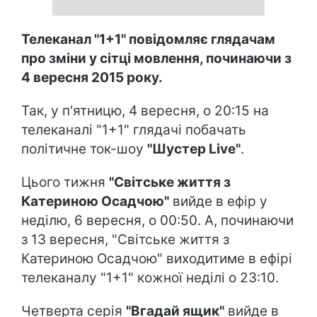
Телеканал "1+1" повідомляє глядачам
про зміни у сітці мовлення, починаючи з
4 вересня 2015 року.
Так, у п'ятницю, 4 вересня, о 20:15 на
телеканалі "1+1" глядачі побачать
політичне ток-шоу
"Шустер Live"
.
Цього тижня
"Світське життя з
Катериною Осадчою"
вийде в ефір у
неділю, 6 вересня, о 00:50. А, починаючи
з 13 вересня, "Світське життя з
Катериною Осадчою" виходитиме в ефірі
телеканалу "1+1" кожної неділі о 23:10.
Четверта серія
"Вгадай ящик"
вийде в