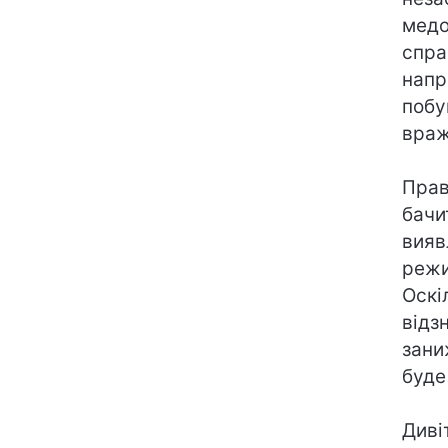
медо
спра
напр
побу
враж
Прав
бачи
вияв
режи
Оскі
відз
зани
буде
Диві