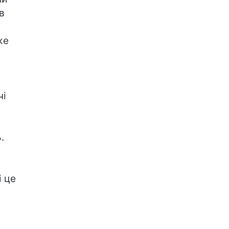
в
же
чі
.
і це