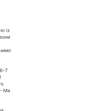
о із
 вони
ачимо
 6-7
!
го
 - Ми
ий