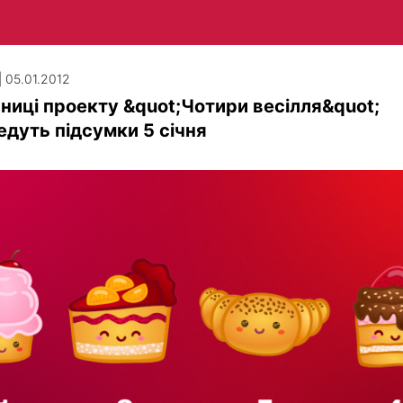
| 05.01.2012
ниці проекту &quot;Чотири весілля&quot;
едуть підсумки 5 січня