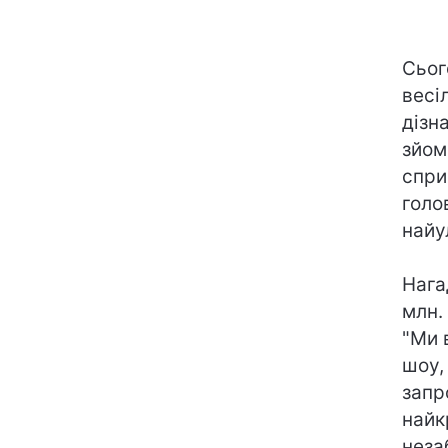
Сьог
весі
дізн
зйом
спри
голо
найу
Нага
млн.
"Ми 
шоу,
запр
найк
неза