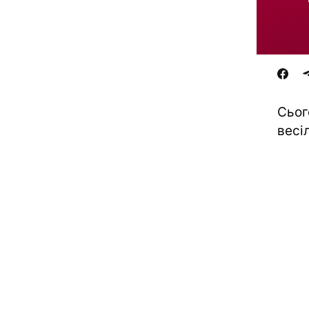
Сьог
весі