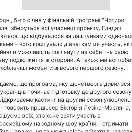
одні, 5-го січня у фінальній програмі "Чотири
лля" зберуться всі учасниці проекту. Глядачі
аються, що відбувалося за лаштунками одночасн
ками – чого коштувало дівчаткам ця участь, як
йняли можливість поглянути на себе і на свою
вну подію життя зі сторони. А також ми всі поб
любленіші моменти зі всього першого сезону.
даємо, що програма, яку щочетверга дивилося
 українців починає підготовку до другого сезону
відкриваємо кастинг на другий сезон улюблено
 - говорить продюсер Вікторія Лезіна-Масляна,
ошуємо всіх, хто хоче взяти участь в
расивішому народному шоу країни, і отримати
бутні враження та можливість поїхати в казков