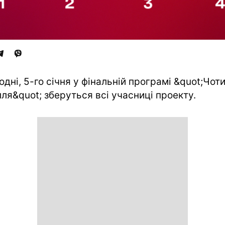
одні, 5-го січня у фінальній програмі &quot;Чот
лля&quot; зберуться всі учасниці проекту.