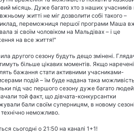
вий місяць. Дуже багато хто з наших учасників 
вжньому житті не міг дозволити собі такого –
иклад, переможниця першої програми Маша в
вала зі своїм чоловіком на Мальдівах – і це
ення на все життя!"
ила другого сезону будуть дещо змінені. Гляда
тимуть більше цікавих моментів. Якщо наречені
лять бажання стати активними учасниками-
серами подій – їм буде надана така можливість
льки під час першого сезону дуже багато людей
начали той факт, що дівчата-конкурсантки
жували бали своїм суперницям, в новому сезон
 технічно неможливо.
ться сьогодні о 21:50 на каналі 1+1!