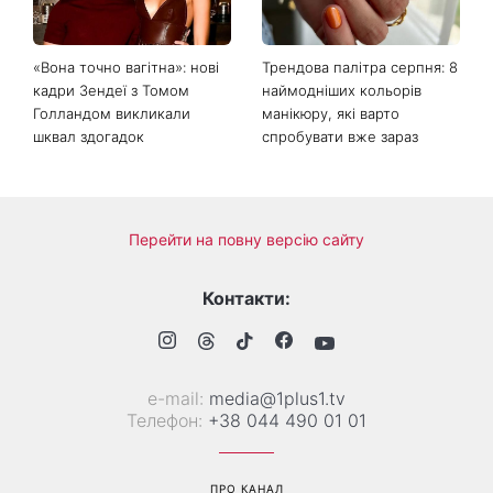
«Вона точно вагітна»: нові
Трендова палітра серпня: 8
кадри Зендеї з Томом
наймодніших кольорів
Голландом викликали
манікюру, які варто
шквал здогадок
спробувати вже зараз
Перейти на повну версію сайту
Контакти:
е-mail:
media@1plus1.tv
Телефон:
+38 044 490 01 01
ПРО КАНАЛ