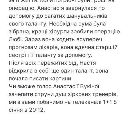
за її життя. Коли потрібні були гроші на
операцію, Анастасія звернулася по
допомогу до багатих шанувальників
свого таланту. Необхідна сума була
зібрана, кращі хірурги зробили операцію
Любі. Зараз вона ходить всупереч
прогнозам лікарів, вона вдячна старшій
сестрі і її таланту за допомогу.
Після всіх пережитих бід, Настя
відкрила в собі ще один талант, вона
почала писати картини.
Чи зможе голос Анастасії Букіної
зачепити струни душ зіркових тренерів,
ми з вами побачимо на телеканалі 1+1 8
січня в 20:12.