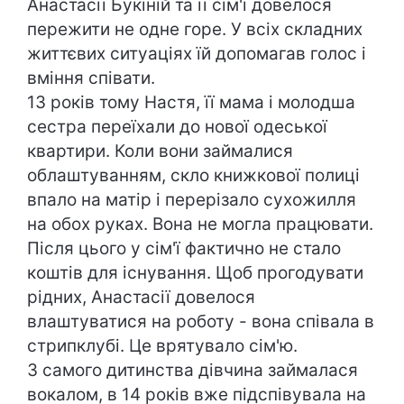
Анастасії Букіній та її сім'ї довелося
пережити не одне горе. У всіх складних
життєвих ситуаціях їй допомагав голос і
вміння співати.
13 років тому Настя, її мама і молодша
сестра переїхали до нової одеської
квартири. Коли вони займалися
облаштуванням, скло книжкової полиці
впало на матір і перерізало сухожилля
на обох руках. Вона не могла працювати.
Після цього у сім'ї фактично не стало
коштів для існування. Щоб прогодувати
рідних, Анастасії довелося
влаштуватися на роботу - вона співала в
стрипклубі. Це врятувало сім'ю.
З самого дитинства дівчина займалася
вокалом, в 14 років вже підспівувала на