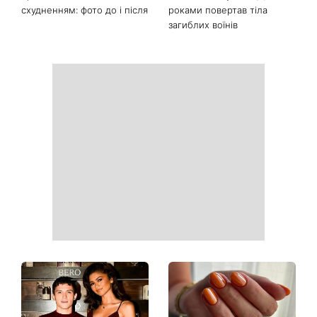
схудненням: фото до і після
роками повертав тіла
загиблих воїнів