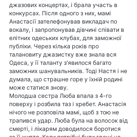
джазових концертах, і брала участь в
конкурсах. Після одного з них, мамі
Анастасії зателефонував викладач по
вокалу, і запропонував дівчині співати в
елітних одеських клубах, для заможної
публіки. Через кілька років про
талановиту джазистку вже знала вся
Одеса, у її таланту з'явилося багато
заможних шанувальників. Тоді Настя і не
думала, що страшне горе у їхній родині
може статися знову.
Молодша сестра Люба впала з 4-го
поверху і розбила таз і хребет. Анастасія
нічого не розповіла мамі, щоб з тою не
трапився удар. Люба була на волосок від
смерті, і лікарям доводилося боротися