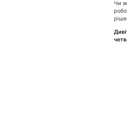
Чи з
робо
ріше
Диві
четв