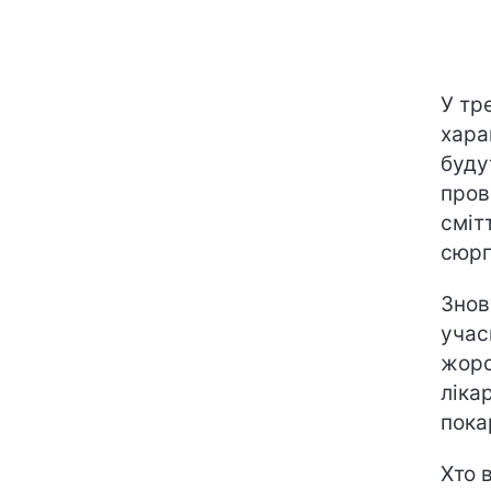
У тр
хара
буду
пров
сміт
сюрп
Знов
учас
жорс
ліка
пока
Хто 