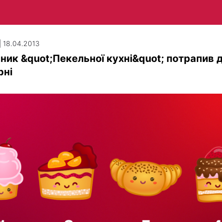
| 18.04.2013
ник &quot;Пекельної кухні&quot; потрапив 
рні