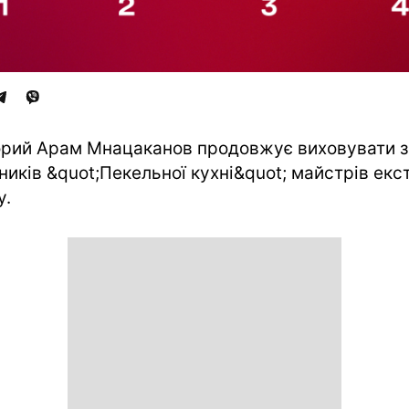
рий Арам Мнацаканов продовжує виховувати з
ників &quot;Пекельної кухні&quot; майстрів екс
у.