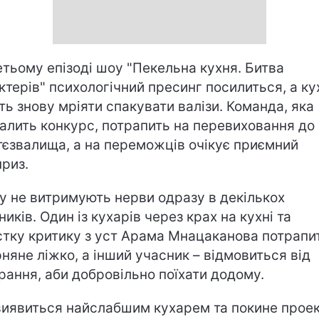
етьому епізоді шоу "Пекельна кухня. Битва
ктерів" психологічний пресинг посилиться, а ку
ть знову мріяти спакувати валізи. Команда, яка
алить конкурс, потрапить на перевиховання до
тєзвалища, а на переможців очікує приємний
риз.
у не витримують нерви одразу в декількох
ників. Один із кухарів через крах на кухні та
тку критику з уст Арама Мнацаканова потрапи
рняне ліжко, а інший учасник – відмовиться від
рання, аби добровільно поїхати додому.
виявиться найслабшим кухарем та покине прое