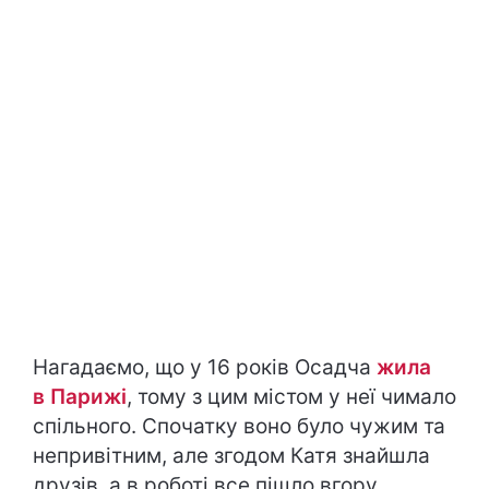
Нагадаємо, що у 16 років Осадча
жила
в Парижі
, тому з цим містом у неї чимало
спільного. Спочатку воно було чужим та
непривітним, але згодом Катя знайшла
друзів, а в роботі все пішло вгору.