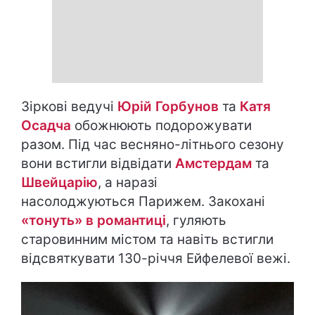
Зіркові ведучі
Юрій Горбунов
та
Катя
Осадча
обожнюють подорожувати
разом. Під час весняно-літнього сезону
вони встигли відвідати
Амстердам
та
Швейцарію
, а наразі
насолоджуються Парижем. Закохані
«тонуть» в романтиці
, гуляють
старовинним містом та навіть встигли
відсвяткувати 130-річчя Ейфелевої вежі.