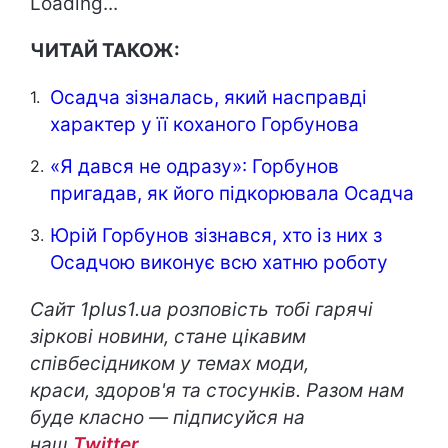
Loading...
ЧИТАЙ ТАКОЖ:
Осадча зізналась, який насправді
характер у її коханого Горбунова
«Я дався не одразу»: Горбунов
пригадав, як його підкорювала Осадча
Юрій Горбунов зізнався, хто із них з
Осадчою виконує всю хатню роботу
Сайт 1plus1.ua розповість тобі гарячі
зіркові новини, стане цікавим
співбесідником у темах моди,
краси, здоров'я та стосунків. Разом нам
буде класно — підписуйся на
наш
Twitter
.