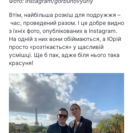
Фото: Instagram/gorbunovyuriy
Втім, найбільша розкіш для подружжя
–
час, проведений разом. І це добре видно
з їхніх фото, опублікованих в Instagram.
На одній з них вони обіймаються, а Юрій
просто «розтікається» у щасливій
усмішці. Ще б пак, адже біля нього така
красуня!