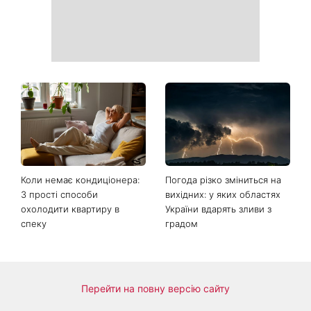
Ваші дані можуть бути на
Софія Ротару нарешті
чеку: Укрпошта почала
показалася публіці: як зараз
друкувати персональну
виглядає легендарна 79-
інформацію в
річна співачка
розрахункових квитанціях