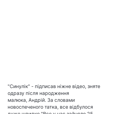
"Синулік" - підписав ніжне відео, зняте
одразу після народження
малюка, Андрій. За словами
новоспеченого татка, все відбулося
дуже швидко "Все у нас зайняло 25