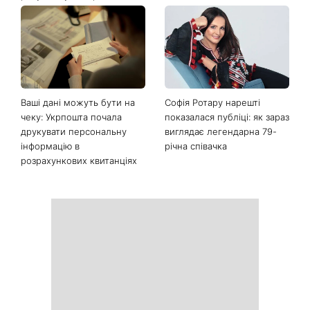
Останні новини
Почнеться час великих
На вихідних магнітна буря
звершень: три знаки
посилиться: що чекає
китайського гороскопу,
метеочутливих людей 8 і 9
для яких найближчі пів
серпня
року стануть переломними