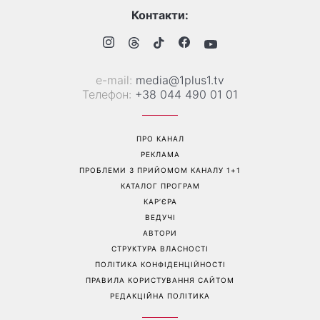
Коли немає кондиціонера:
Погода різко зміниться на
3 прості способи
вихідних: у яких областях
охолодити квартиру в
України вдарять зливи з
спеку
градом
Перейти на повну версію сайту