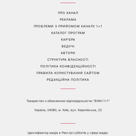
«Все гірше й гірше»: Надя
«Це був сюрприз»: Соломія
Дорофєєва розповіла про
Вітвіцька розповіла, як
проблеми зі здоров’ям
дізналася про вагітність та
якою була реакція чоловіка
Перейти на повну версію сайту
Контакти:
е-mail:
media@1plus1.tv
Телефон:
+38 044 490 01 01