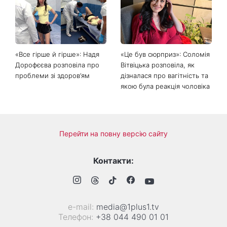
Головний стильний тренд
Не відкладайте до вересня:
соцмереж: чому
що обов'язково потрібно
мініспідниця з паєтками
зробити на ділянці у серпні
підкорила Instagram
2026