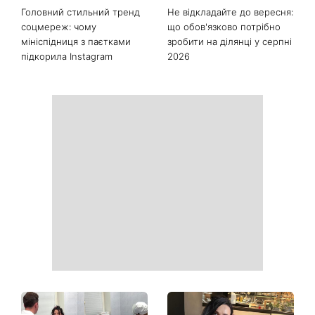
Останні новини
Як почати бігати після 35
Рейтинги зашкалюють: 3
років і не кинути це через
турецькі серіали, які стали
тиждень: 6 правил, які
головними хітами 2026
дійсно працюють
року