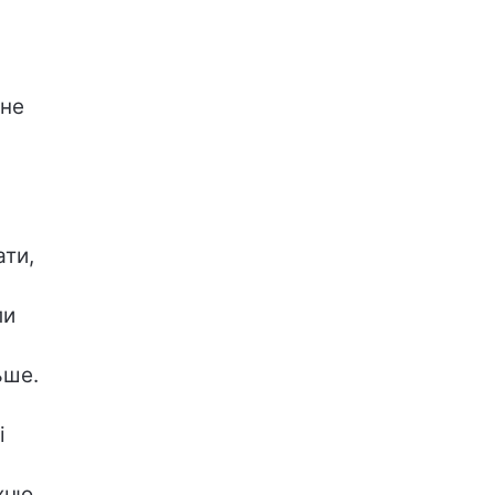
 не
ати,
ли
ьше.
і
хню