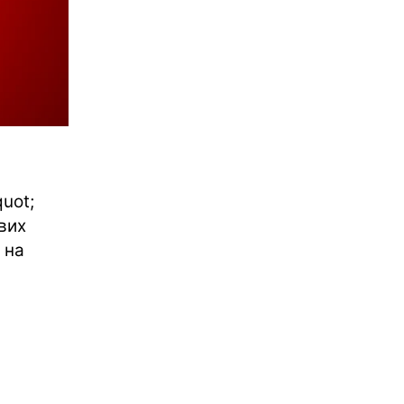
uot;
вих
 на