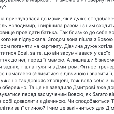
ру?
на прислухалася до мами, якій дуже сподобавс
ель Володимир, і вирішила разом і з ним сходит
овище провідати батька. Так близько до себе в
ікого не підпускала. Згодом вона пішла з Вовою 
ром поганяти на картингу. Дівчина дуже хотіла
титися Вові, за те, що він засумнівався у своїх
ттях до неї, перед її мамою. А лишивши бізнесм
и задніх, пішла гуляти з Дмитром. Фітнес-трене
ре намагався зблизитися з дівчиною і звабити її,
 уже не так довіряє хлопцеві, тож вела себе з н
 обережно. Та це не завадило Дмитрові вже д
зуватися перед засмученим Вовою, як багато ві
 собі дозволити з дівчиною. Чи сподобаються Т
 плітки за її спиною? І чим це закінчиться для Ді