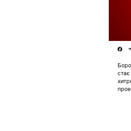
Боро
стає
хитр
прое