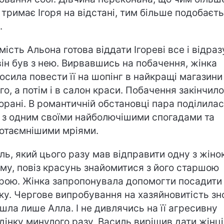
 тримає Ігоря на відстані, тим більше подобаєт
.
мість Альона готова віддати Ігореві все і відраз
він був з нею. Вирвавшись на побачення, жінка
осила повести її на шопінг в найкращі магазини
го, а потім і в салон краси. Побачення закінчило
орані. В романтичній обстановці пара поділила
 з одним своїми найболючішими спогадами та
отаємнішими мріями.
ль, який цього разу мав відправити одну з жіно
му, повіз красунь знайомитися з його старшою
рою. Жінка запропонувала допомогти посадити 
ку. Чергове випробування на хазяйновитість зн
шла лише Алла. І не дивлячись на її агресивну
дінку минулого разу, Василь вирішив дати жінці