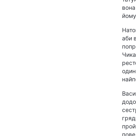
вона
йому
Нато
аби 
попр
Чика
рест
один
найп
Васи
додо
сест
гряд
прой
пове