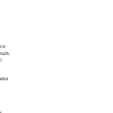
все
щів,
і.
лива
е