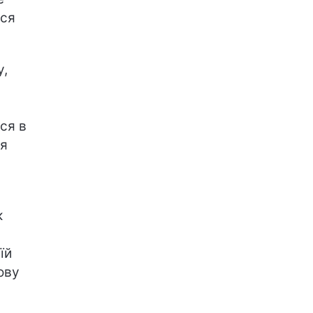
ься
у,
ся в
ся
к
їй
ову