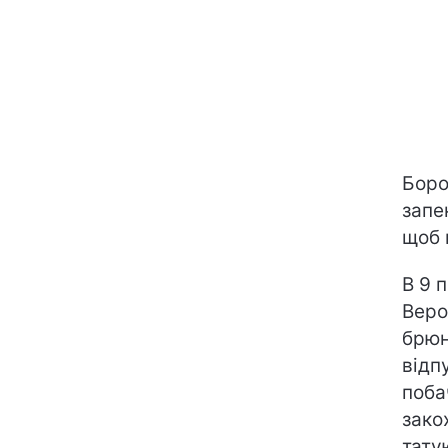
Боро
запе
щоб 
В 9 
Веро
брюн
відп
поба
зако
тату