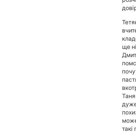
дові
Тетя
вчит
клад
ще н
Дмит
помс
почу
паст
вкот
Таня
дуже
похи
може
такі