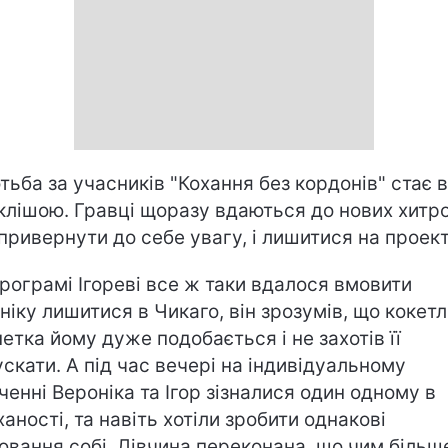
тьба за учасників "Кохання без кордонів" стає 
клішою. Гравці щоразу вдаються до нових хитро
привернути до себе увагу, і лишитися на проект
програмі Ігореві все ж таки вдалося вмовити
ніку лишитися в Чикаго, він зрозумів, що кокет
етка йому дуже подобається і не захотів її
ускати. А під час вечері на індивідуальному
ченні Вероніка та Ігор зізналися один одному в
ханості, та навіть хотіли зробити однакові
ювання собі. Дівчина переконана, що чим більш