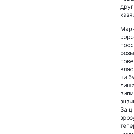
други
хазя
Марк
соро
прос
розм
пове
влас
чи б
лиша
випи
знач
За ц
зроз
тепе
розч