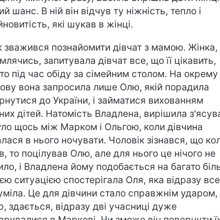
й шанс. В ній він відчув ту ніжність, тепло і
йновитість, які шукав в жінці.
 зважився познайомити дівчат з мамою. Жінка,
млячись, запитувала дівчат все, що її цікавить,
то під час обіду за сімейним столом. На окрему
ову вона запросила лише Олю, якій порадила
рнутися до України, і займатися вихованням
них дітей. Натомість Владлена, вирішила з'ясув
уло щось між Марком і Ольгою, коли дівчина
лася в нього ночувати. Чоловік зізнався, що ко
в, то поцілував Олю, але для нього це нічого не
ило, і Владлена йому подобається на багато біл
ією ситуацією спостерігала Оля, яка відразу все
уміла. Це для дівчини стало справжнім ударом, 
р, здається, відразу дві учасниці дуже
арувалися в Маркові. Чи зможе він повернути ї