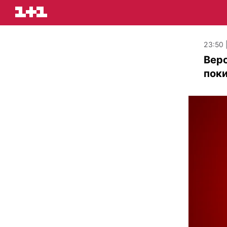
23:50 
Веро
пок