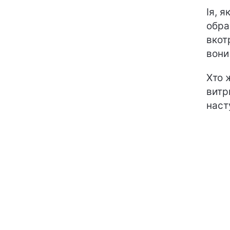
Ія, я
обра
вкот
вони
Хто 
витр
наст