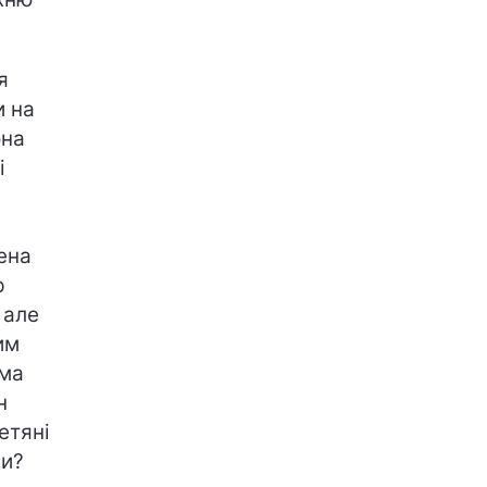
я
и на
она
і
ена
р
 але
им
ома
н
етяні
ми?