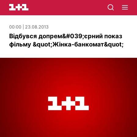
00:00 | 23.08.2013
Відбувся допрем&#039;єрний показ
фільму &quot;Жінка-банкомат&quot;