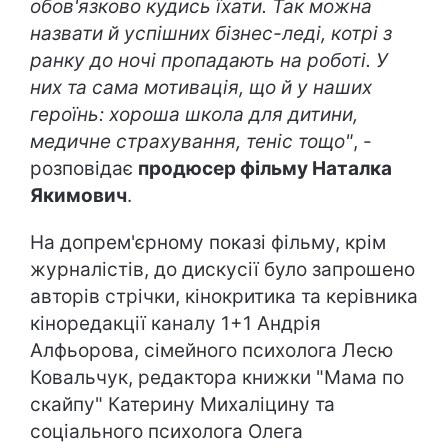
обов'язково кудись їхати. Так можна
назвати й успішних бізнес-леді, котрі з
ранку до ночі пропадають на роботі. У
них та сама мотивація, що й у наших
героїнь: хороша школа для дитини,
медичне страхування, теніс тощо"
, -
розповідає
продюсер фільму Наталка
Якимович
.
На допрем'єрному показі фільму, крім
журналістів, до дискусії було запрошено
авторів стрічки, кінокритика та керівника
кіноредакції каналу 1+1 Андрія
Алфьорова, сімейного психолога Лесю
Ковальчук, редактора книжки "Мама по
скайпу" Катерину Михаліцину та
соціального психолога Олега