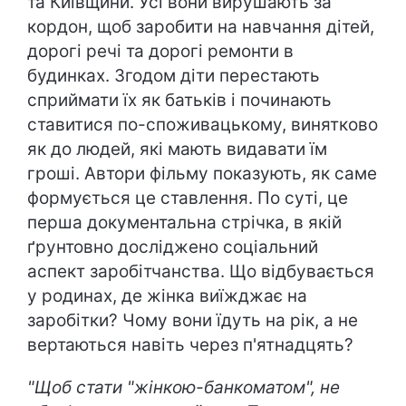
та Київщини. Усі вони вирушають за
кордон, щоб заробити на навчання дітей,
дорогі речі та дорогі ремонти в
будинках. Згодом діти перестають
сприймати їх як батьків і починають
ставитися по-споживацькому, винятково
як до людей, які мають видавати їм
гроші. Автори фільму показують, як саме
формується це ставлення. По суті, це
перша документальна стрічка, в якій
ґрунтовно досліджено соціальний
аспект заробітчанства. Що відбувається
у родинах, де жінка виїжджає на
заробітки? Чому вони їдуть на рік, а не
вертаються навіть через п'ятнадцять?
"Щоб стати "жінкою-банкоматом", не