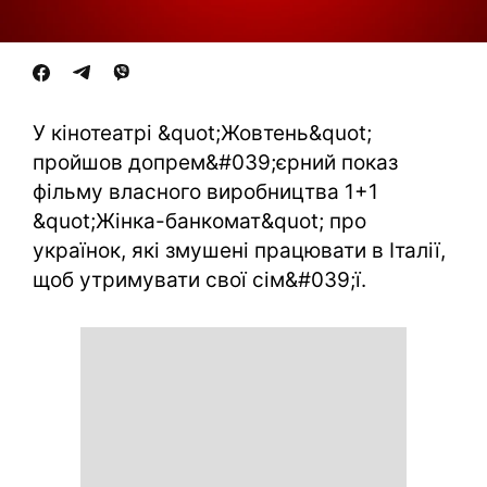
У кінотеатрі &quot;Жовтень&quot;
пройшов допрем&#039;єрний показ
фільму власного виробництва 1+1
&quot;Жінка-банкомат&quot; про
українок, які змушені працювати в Італії,
щоб утримувати свої сім&#039;ї.