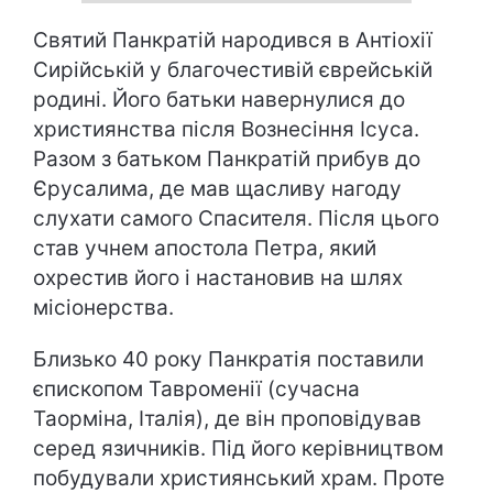
Святий Панкратій народився в Антіохії
Сирійській у благочестивій єврейській
родині. Його батьки навернулися до
християнства після Вознесіння Ісуса.
Разом з батьком Панкратій прибув до
Єрусалима, де мав щасливу нагоду
слухати самого Спасителя. Після цього
став учнем апостола Петра, який
охрестив його і настановив на шлях
місіонерства.
Близько 40 року Панкратія поставили
єпископом Тавроменії (сучасна
Таорміна, Італія), де він проповідував
серед язичників. Під його керівництвом
побудували християнський храм. Проте