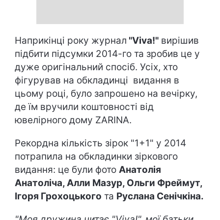
Наприкінці року журнал
"Viva!"
вирішив
підбити підсумки 2014-го та зробив це у
дуже оригінальний спосіб. Усіх, хто
фігурував на обкладинці видання в
цьому році, було запрошено на вечірку,
де їм вручили коштовності від
ювелірного дому ZARINA.
Рекордна кількість зірок "1+1" у 2014
потрапила на обкладинки зіркового
видання: це були фото
Анатолія
Анатоліча, Алли Мазур, Ольги Фреймут,
Ігоря Грохоцького
та
Руслана Сенічкіна.
"Моя дружина читає "
Viva
!", мої батьки