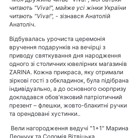
читають "
Viva
!", майже усі жінки України
читають "
Viva
!",
- зізнався Анатолій
Анатоліч.
Відбувалась урочиста церемонія
вручення подарунків на вечірці з
приводу святкування дня народження
одного зі столичних ювелірних магазинів
ZARINA. Кожна прикраса, яку отримали
зіркові гості з обкладинок, була підібрана
індивідуально, а до основного сюрпризу
докладався обов'язковий патріотичний
презент – флешки, жовто-блакитні ручки
та орендовані хустинки..
Вели нагородження ведучі "1+1" Марина
Леончук та Соломія Вітвіцька.