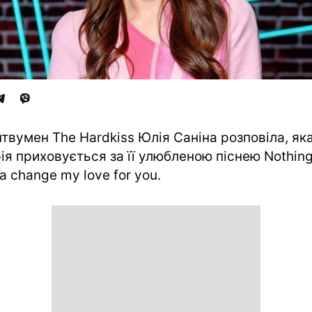
твумен The Hardkiss Юлія Саніна розповіла, як
рія приховується за її улюбленою піснею Nothin
a change my love for you.