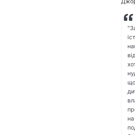
Джор
"З
іс
на
ві
хо
ну
що
ди
вл
пр
на
по