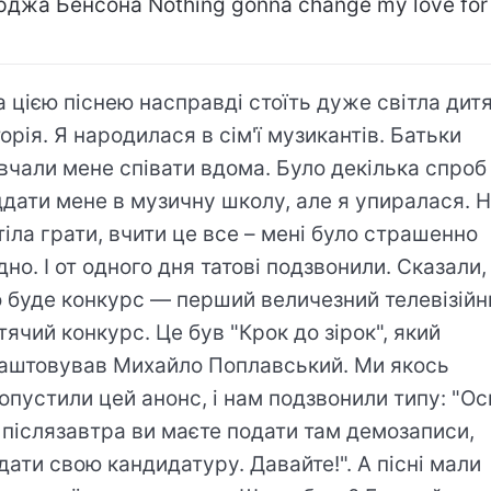
джа Бенсона Nothing gonna change my love for 
а цією піснею насправді стоїть дуже світла дит
торія. Я народилася в сім'ї музикантів. Батьки
вчали мене співати вдома. Було декілька спроб
ддати мене в музичну школу, але я упиралася. 
тіла грати, вчити це все – мені було страшенно
дно. І от одного дня татові подзвонили. Сказали,
 буде конкурс — перший величезний телевізійн
тячий конкурс. Це був "Крок до зірок", який
аштовував Михайло Поплавський. Ми якось
опустили цей анонс, і нам подзвонили типу: "Ос
 післязавтра ви маєте подати там демозаписи,
дати свою кандидатуру. Давайте!". А пісні мали