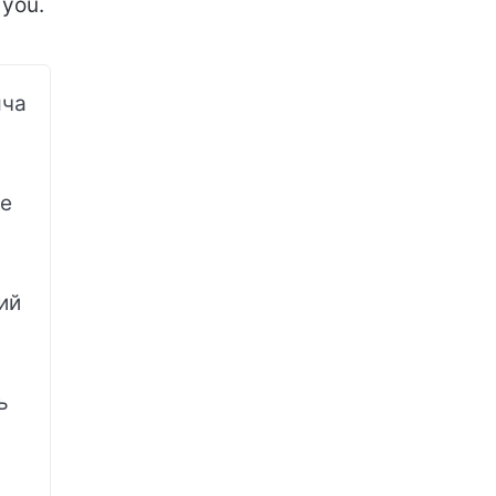
you.
яча
Не
ий
ь