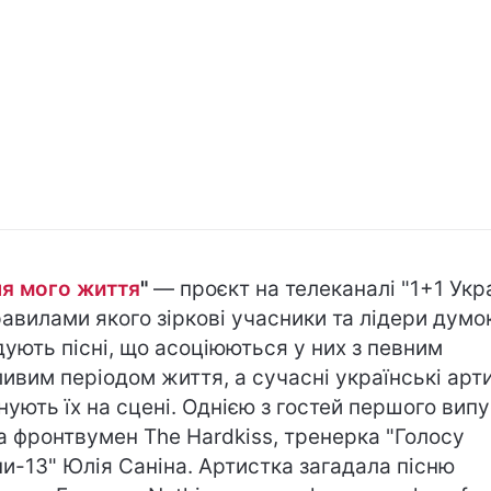
ня мого життя
"
— проєкт на телеканалі "1+1 Укра
равилами якого зіркові учасники та лідери думо
дують пісні, що асоціюються у них з певним
ивим періодом життя, а сучасні українські арт
нують їх на сцені. Однією з гостей першого вип
а фронтвумен The Hardkiss, тренерка "Голосу
ни-13" Юлія Саніна. Артистка загадала пісню