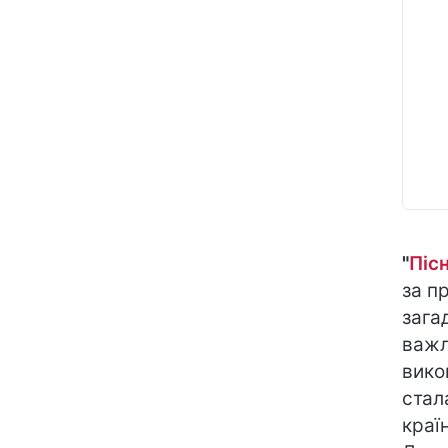
"
Піс
за п
зага
важл
вико
стал
краї