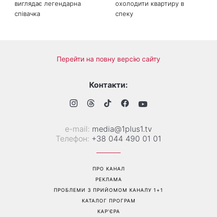
Софія Ротару нарешті
Коли немає кондиціонера:
показалася публіці: як зараз
3 прості способи
виглядає легендарна
охолодити квартиру в