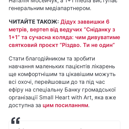
Наталія Мосейчук, а 1+1 media виступає
генеральним медіапартнером.
ЧИТАЙТЕ ТАКОЖ:
Дідух заввишки 6
метрів, вертеп від ведучих “Сніданку з
1+1” та сучасна коляда: чим дивуватиме
святковий проєкт “Різдво. Ти не один”
Стати благодійником та зробити
навчання маленьких пацієнтів лікарень
ще комфортнішим та цікавішим можуть
всі охочі, перейшовши до та під час
ефіру на спеціальну Банку громадської
організації Small Heart with Art, яка вже
доступна за
цим посиланням
.