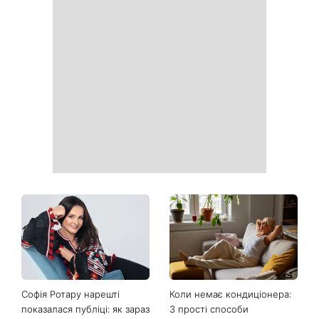
Її знову повернули у моду:
Почнеться час великих
ця куртка стане головним
звершень: три знаки
фаворитом осені 2026
китайського гороскопу,
для яких найближчі пів
року стануть переломними
На вихідних магнітна буря
Ваші дані можуть бути на
посилиться: що чекає
чеку: Укрпошта почала
метеочутливих людей 8 і 9
друкувати персональну
серпня
інформацію в
розрахункових квитанціях