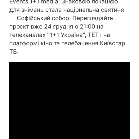
Events 1+1 media. Знаковою локацією
для знімань стала національна святиня
— Софійський собор. Переглядайте
проєкт вже 24 грудня о 21:00 на
телеканалах "1+1 Україна", ТЕТ і на
платформі кіно та телебачення Київстар
ТБ.