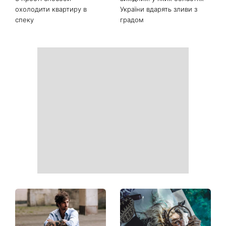
Ваші дані можуть бути на
Софія Ротару нарешті
чеку: Укрпошта почала
показалася публіці: як зараз
друкувати персональну
виглядає легендарна 79-
інформацію в
річна співачка
розрахункових квитанціях
Коли немає кондиціонера:
Погода різко зміниться на
3 прості способи
вихідних: у яких областях