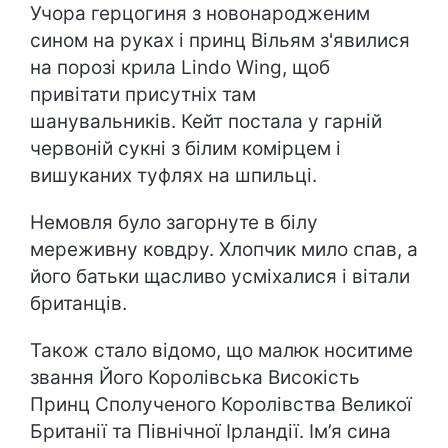
Учора герцогиня з новонародженим
сином на руках і принц Вільям з'явилися
на порозі крила Lindo Wing, щоб
привітати присутніх там
шанувальників. Кейт постала у гарній
червоній сукні з білим комірцем і
вишуканих туфлях на шпильці.
Немовля було загорнуте в білу
мереживну ковдру. Хлопчик мило спав, а
його батьки щасливо усміхалися і вітали
британців.
Також стало відомо, що малюк носитиме
звання Його Королівська Високість
Принц Сполученого Королівства Великої
Британії та Північної Ірландії. Ім’я сина