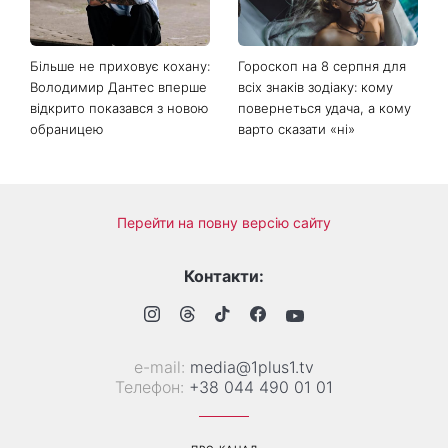
охолодити квартиру в
України вдарять зливи з
спеку
градом