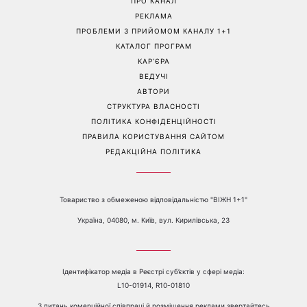
Більше не приховує кохану:
Гороскоп на 8 серпня для
Володимир Дантес вперше
всіх знаків зодіаку: кому
відкрито показався з новою
повернеться удача, а кому
обраницею
варто сказати «ні»
Перейти на повну версію сайту
Контакти:
е-mail:
media@1plus1.tv
Телефон:
+38 044 490 01 01
ПРО КАНАЛ