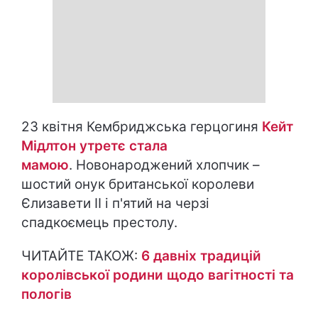
23 квітня Кембриджська герцогиня
Кейт
Мідлтон утретє стала
мамою
. Новонароджений хлопчик –
шостий онук британської королеви
Єлизавети ІІ і п'ятий на черзі
спадкоємець престолу.
ЧИТАЙТЕ ТАКОЖ:
6 давніх традицій
королівської родини щодо вагітності та
пологів