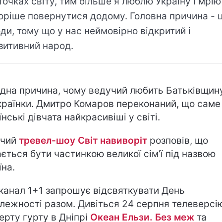
точках світу, тим більше я люблю Україну і мрію
оріше повернутися додому. Головна причина - 
ди, тому що у нас неймовірно відкритий і
зитивний народ.
дна причина, чому ведучий любить Батьківщину
країнки. Дмитро Комаров переконаний, що саме
їнські дівчата найкрасивіші у світі.
учий
тревел-шоу Світ навиворіт
розповів, що
ється бути частинкою великої сім’ї під назвою
їна.
канал 1+1 запрошує відсвяткувати День
лежності разом. Дивіться 24 серпня телеверсі
ерту гурту в Дніпрі
Океан Ельзи. Без меж
та