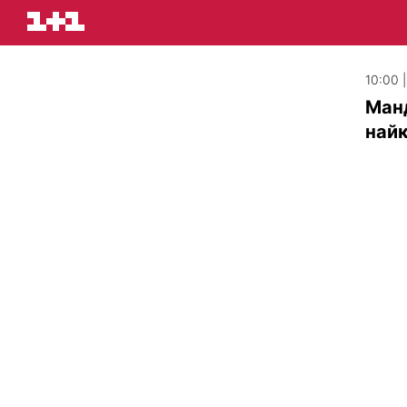
10:00 
Манд
найк