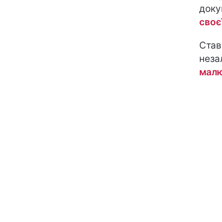
доку
своєї
Став
неза
мал