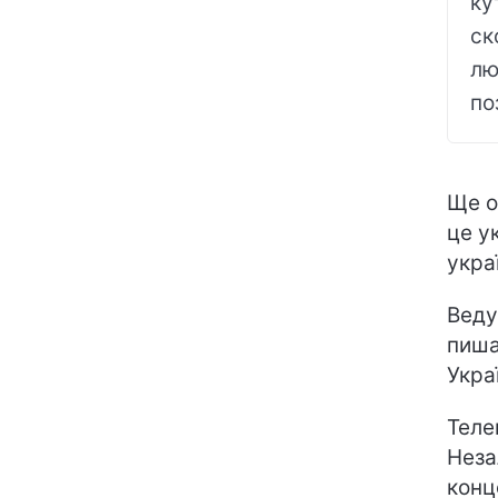
ку
ск
лю
по
Ще о
це у
укра
Вед
пиша
Укра
Теле
Неза
конц