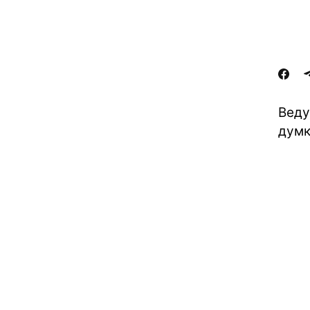
Веду
думк