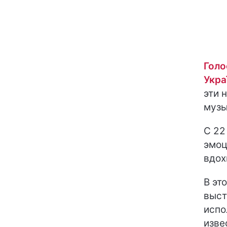
Голо
Укра
эти 
музы
С 22
эмоц
вдох
В эт
выст
испо
изве