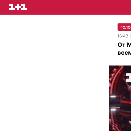
ГОЛО
18:42 
От М
всем