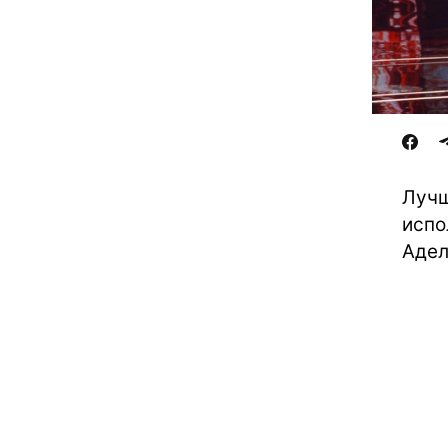
Лучш
испо
Аде