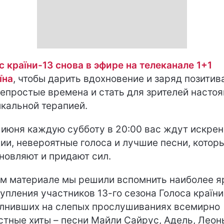
с країни-13
снова в эфире на телеканале 1+1
їна
, чтобы дарить вдохновение и заряд позитив
непростые времена и стать для зрителей насто
кальной терапией.
 июня каждую субботу в 20:00 вас ждут искре
ии, невероятные голоса и лучшие песни, котор
новляют и придают сил.
ом материале мы решили вспомнить наиболее я
упления участников 13-го сезона Голоса країни
лнивших на слепых прослушиваниях всемирно
стные хиты – песни Майли Сайрус, Адель, Леон