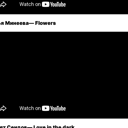
я Минеева— Flowers
ят Сеидов— Love in the dark