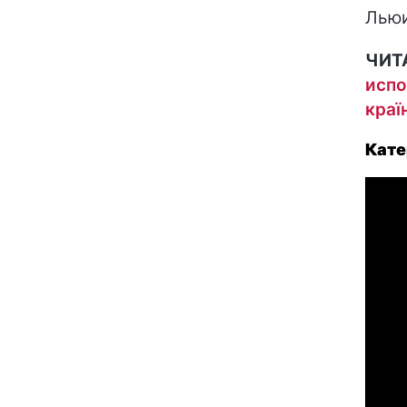
Льюи
ЧИТ
испо
краї
Кате